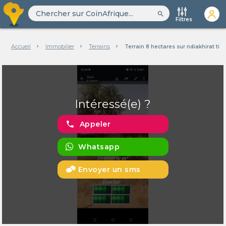
search
Filtres
Accueil
Immobilier
Terrains
Terrain 8 hectares sur ndiakhirat titr
Intéressé(e) ?
phone
Appeler
Whatsapp
Envoyer un sms