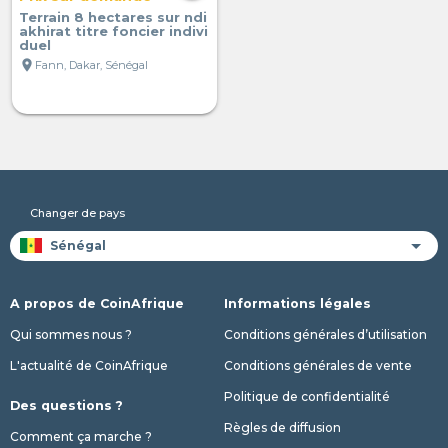
Terrain 8 hectares sur ndi
akhirat titre foncier indivi
duel
location_on
Fann, Dakar, Sénégal
Changer de pays
A propos de CoinAfrique
Informations légales
Qui sommes nous ?
Conditions générales d’utilisation
L'actualité de CoinAfrique
Conditions générales de vente
Politique de confidentialité
Des questions ?
Règles de diffusion
Comment ça marche ?