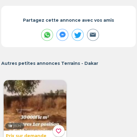
Partagez cette annonce avec vos amis
Autres petites annonces Terrains - Dakar
18
jours
favorite_border
Prix sur demande