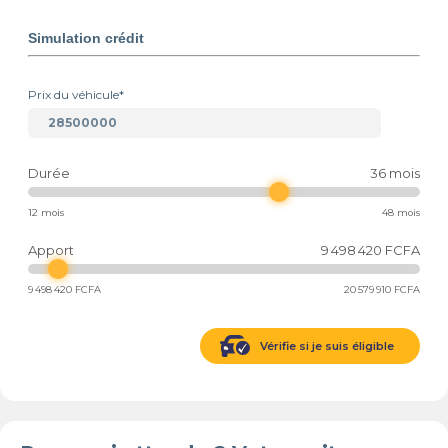
Simulation crédit
Prix du véhicule*
Durée
36
mois
12 mois
48 mois
Apport
9 498 420
FCFA
9 498 420
FCFA
20 579 910
FCFA
Vérifie si je suis éligible