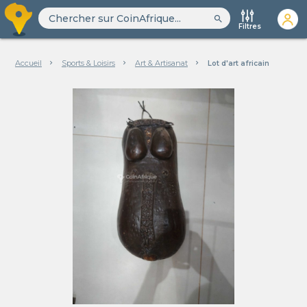
search
Filtres
Accueil
Sports & Loisirs
Art & Artisanat
Lot d'art africain