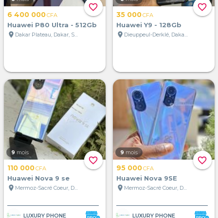
favorite_border
favorite_border
6 400 000
35 000
CFA
CFA
Huawei P80 Ultra - 512Gb
Huawei Y9 - 128Gb
location_on
location_on
Dakar Plateau, Dakar, Sénégal
Dieuppeul-Derklé, Dakar, Sénégal
9
mois
9
mois
favorite_border
favorite_border
110 000
95 000
CFA
CFA
Huawei Nova 9 se
Huawei Nova 9SE
location_on
location_on
Mermoz-Sacré Coeur, Dakar, Sénégal
Mermoz-Sacré Coeur, Dakar, Sénégal
LUXURY PHONE
LUXURY PHONE