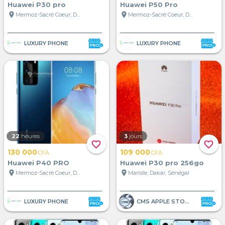
Huawei P30 pro
Huawei P50 Pro
location_on
location_on
Mermoz-Sacré Coeur, Dakar, Sénégal
Mermoz-Sacré Coeur, Dakar, Sénégal
LUXURY PHONE
LUXURY PHONE
22
heures
3
jours
favorite_border
favorite_border
130 000
109 000
CFA
CFA
Huawei P40 PRO
Huawei P30 pro 256go
location_on
location_on
Mermoz-Sacré Coeur, Dakar, Sénégal
Mariste, Dakar, Sénégal
LUXURY PHONE
CMS APPLE STORE