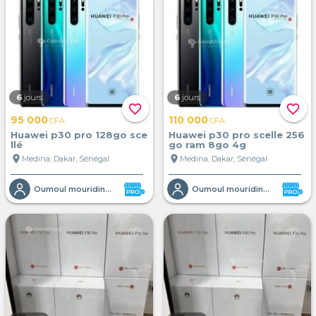
6
jours
6
jours
favorite_border
favorite_border
95 000
110 000
CFA
CFA
Huawei p30 pro 128go sce
Huawei p30 pro scelle 256
llé
go ram 8go 4g
location_on
location_on
Medina, Dakar, Sénégal
Medina, Dakar, Sénégal
Oumoul mouridina electronique
Oumoul mouridina electronique