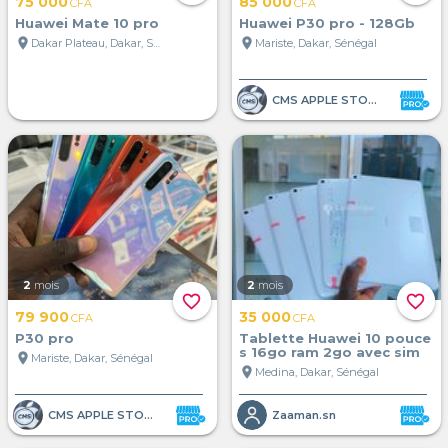
75 000
85 000
CFA
CFA
Huawei Mate 10 pro
Huawei P30 pro - 128Gb
location_on
location_on
Dakar Plateau, Dakar, Sénégal
Mariste, Dakar, Sénégal
CMS APPLE STORE
2
mois
2
mois
favorite_border
favorite_border
79 900
35 000
CFA
CFA
P30 pro
Tablette Huawei 10 pouce
s 16go ram 2go avec sim
location_on
Mariste, Dakar, Sénégal
location_on
Medina, Dakar, Sénégal
CMS APPLE STORE
Zaaman.sn