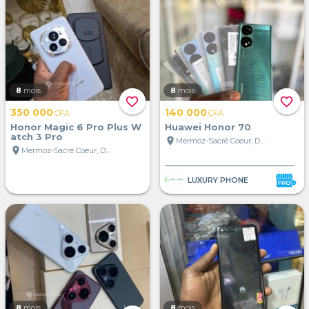
8
mois
8
mois
favorite_border
favorite_border
350 000
140 000
CFA
CFA
Honor Magic 6 Pro Plus W
Huawei Honor 70
atch 3 Pro
location_on
Mermoz-Sacré Coeur, Dakar, Sénégal
location_on
Mermoz-Sacré Coeur, Dakar, Sénégal
LUXURY PHONE
8
mois
8
mois