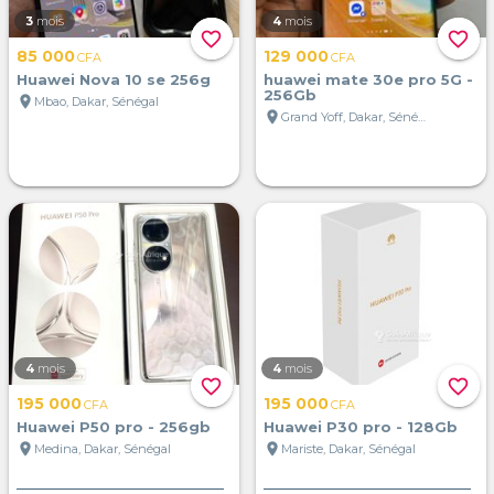
3
mois
4
mois
favorite_border
favorite_border
85 000
129 000
CFA
CFA
Huawei Nova 10 se 256g
huawei mate 30e pro 5G -
256Gb
location_on
Mbao, Dakar, Sénégal
location_on
Grand Yoff, Dakar, Sénégal
4
mois
4
mois
favorite_border
favorite_border
195 000
195 000
CFA
CFA
Huawei P50 pro - 256gb
Huawei P30 pro - 128Gb
location_on
location_on
Medina, Dakar, Sénégal
Mariste, Dakar, Sénégal