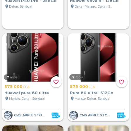
Huawei P40 Pro - 256Gb
Huawei Nova 9 - 128Gb
location_on
location_on
Dakar, Sénégal
Dakar Plateau, Dakar, Sénégal
7
mois
7
mois
favorite_border
favorite_border
575 000
575 000
CFA
CFA
Huawei pura 80 ultra
Pura 80 ultra -512Go
location_on
location_on
Mariste, Dakar, Sénégal
Mariste, Dakar, Sénégal
CMS APPLE STORE
CMS APPLE STORE