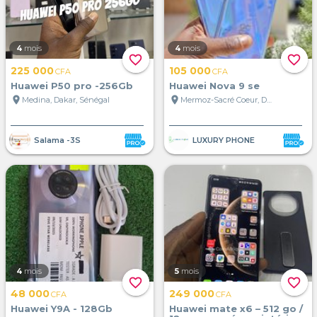
4
mois
4
mois
favorite_border
favorite_border
225 000
105 000
CFA
CFA
Huawei P50 pro -256Gb
Huawei Nova 9 se
location_on
location_on
Medina, Dakar, Sénégal
Mermoz-Sacré Coeur, Dakar, Sénégal
Salama -3S
LUXURY PHONE
4
mois
5
mois
favorite_border
favorite_border
48 000
249 000
CFA
CFA
Huawei Y9A - 128Gb
Huawei mate x6 – 512 go /