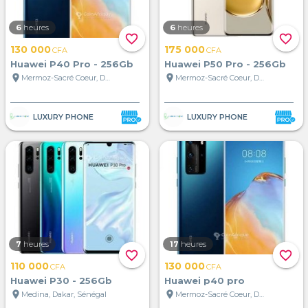
6
heures
6
heures
favorite_border
favorite_border
130 000
175 000
CFA
CFA
Huawei P40 Pro - 256Gb
Huawei P50 Pro - 256Gb
location_on
location_on
Mermoz-Sacré Coeur, Dakar, Sénégal
Mermoz-Sacré Coeur, Dakar, Sénégal
LUXURY PHONE
LUXURY PHONE
7
heures
17
heures
favorite_border
favorite_border
110 000
130 000
CFA
CFA
Huawei P30 - 256Gb
Huawei p40 pro
location_on
location_on
Medina, Dakar, Sénégal
Mermoz-Sacré Coeur, Dakar, Sénégal