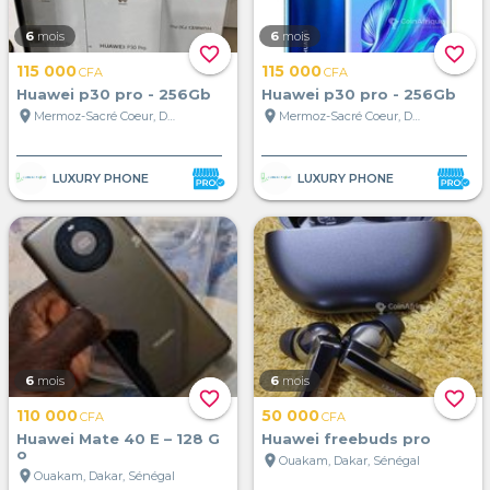
6
mois
6
mois
favorite_border
favorite_border
115 000
115 000
CFA
CFA
Huawei p30 pro - 256Gb
Huawei p30 pro - 256Gb
location_on
location_on
Mermoz-Sacré Coeur, Dakar, Sénégal
Mermoz-Sacré Coeur, Dakar, Sénégal
LUXURY PHONE
LUXURY PHONE
6
mois
6
mois
favorite_border
favorite_border
110 000
50 000
CFA
CFA
Huawei Mate 40 E – 128 G
Huawei freebuds pro
o
location_on
Ouakam, Dakar, Sénégal
location_on
Ouakam, Dakar, Sénégal