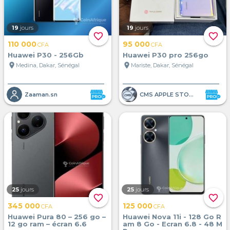
19
jours
19
jours
favorite_border
favorite_border
110 000
95 000
CFA
CFA
Huawei P30 - 256Gb
Huawei P30 pro 256go
location_on
location_on
Medina, Dakar, Sénégal
Mariste, Dakar, Sénégal
Zaaman.sn
CMS APPLE STORE
25
jours
25
jours
favorite_border
favorite_border
345 000
125 000
CFA
CFA
Huawei Pura 80 – 256 go –
Huawei Nova 11i - 128 Go R
12 go ram – écran 6.6
am 8 Go - Ecran 6.8 - 48 M