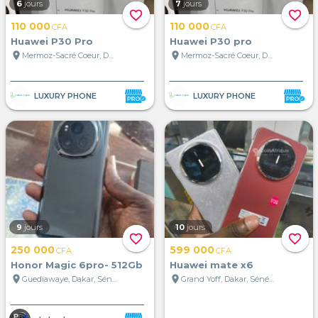
6
jours
7
jours
favorite_border
favorite_border
110 000
110 000
CFA
CFA
Huawei P30 Pro
Huawei P30 pro
location_on
location_on
Mermoz-Sacré Coeur, Dakar, Sénégal
Mermoz-Sacré Coeur, Dakar, Sénégal
LUXURY PHONE
LUXURY PHONE
9
jours
10
jours
favorite_border
favorite_border
250 000
599 000
CFA
CFA
Honor Magic 6pro- 512Gb
Huawei mate x6
location_on
location_on
Guediawaye, Dakar, Sénégal
Grand Yoff, Dakar, Sénégal