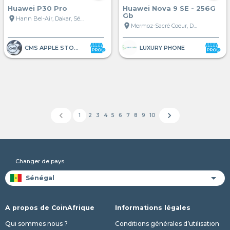
Huawei P30 Pro
Huawei Nova 9 SE - 256G
Gb
location_on
Hann Bel-Air, Dakar, Sénégal
location_on
Mermoz-Sacré Coeur, Dakar, Sénégal
CMS APPLE STORE
LUXURY PHONE
chevron_left
chevron_right
1
2
3
4
5
6
7
8
9
10
Changer de pays
A propos de CoinAfrique
Informations légales
Qui sommes nous ?
Conditions générales d’utilisation