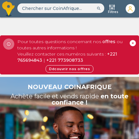
search
Filtres
Pour toutes questions concernant nos
offres
ou
toutes autres informations !
Veuillez contacter ces numéros suivants :
+221
765694843
|
+221 773908733
Découvrir nos offres
NOUVEAU COINAFRIQUE
Achète facile et vends rapide
en toute
confiance !