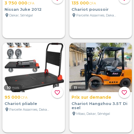
3 750 000
135 000
CFA
CFA
Nissan Juke 2012
Chariot poussoir
location_on
location_on
Dakar, Sénégal
Parcelle Assainies, Dakar, Sénégal
10
mois
11
mois
favorite_border
favorite_border
95 000
Prix sur demande
CFA
Chariot pliable
Chariot Hangzhou 3.5T Di
esel
location_on
Parcelle Assainies, Dakar, Sénégal
location_on
Mbao, Dakar, Sénégal