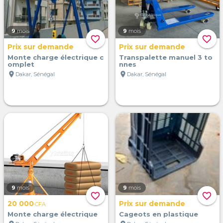
9
mois
9
mois
favorite_border
favorite_border
Prix sur demande
Prix sur demande
Monte charge électrique c
Transpalette manuel 3 to
omplet
nnes
location_on
location_on
Dakar, Sénégal
Dakar, Sénégal
9
mois
9
mois
favorite_border
favorite_border
20 000
Prix sur demande
CFA
Monte charge électrique
Cageots en plastique