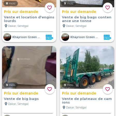
8
mois
9
mois
favorite_border
favorite_border
Prix sur demande
Prix sur demande
Vente et location d'engins
Vente de big bags conten
lourds
ance une tonne
location_on
location_on
Dakar, Sénégal
Dakar, Sénégal
Khayroon Green Shelter SUARL
Khayroon Green Shelter SUARL
9
mois
9
mois
favorite_border
favorite_border
Prix sur demande
Prix sur demande
Vente de big bags
Vente de plateaux de cam
ions
location_on
Dakar, Sénégal
location_on
Dakar, Sénégal