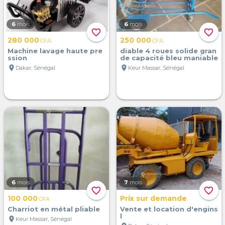
6
mois
6
mois
favorite_border
favorite_border
280 000
250 000
CFA
CFA
Machine lavage haute pre
diable 4 roues solide gran
ssion
de capacité bleu maniable
location_on
location_on
Dakar, Sénégal
Keur Massar, Sénégal
6
mois
7
mois
favorite_border
favorite_border
100 000
Prix sur demande
CFA
Charriot en métal pliable
Vente et location d'engins
l
location_on
Keur Massar, Sénégal