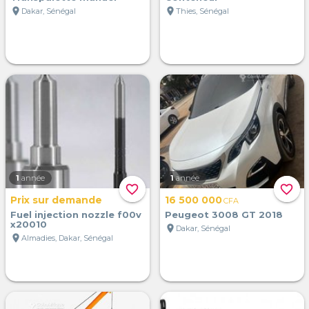
location_on
location_on
Dakar, Sénégal
Thies, Sénégal
1
année
1
année
favorite_border
favorite_border
Prix sur demande
16 500 000
CFA
Fuel injection nozzle f00v
Peugeot 3008 GT 2018
x20010
location_on
Dakar, Sénégal
location_on
Almadies, Dakar, Sénégal