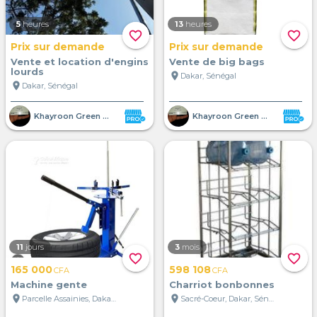
5
heures
13
heures
favorite_border
favorite_border
Prix sur demande
Prix sur demande
Vente et location d'engins
Vente de big bags
lourds
location_on
Dakar, Sénégal
location_on
Dakar, Sénégal
Khayroon Green Shelter SUARL
Khayroon Green Shelter SUARL
11
jours
3
mois
favorite_border
favorite_border
165 000
598 108
CFA
CFA
Machine gente
Charriot bonbonnes
location_on
location_on
Parcelle Assainies, Dakar, Sénégal
Sacré-Coeur, Dakar, Sénégal