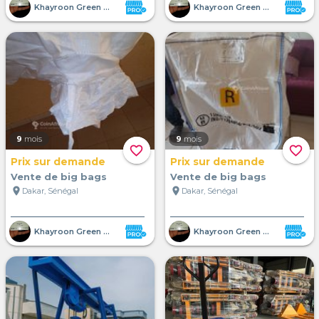
Khayroon Green Shelter SUARL
Khayroon Green Shelter SUARL
9
mois
9
mois
favorite_border
favorite_border
Prix sur demande
Prix sur demande
Vente de big bags
Vente de big bags
location_on
location_on
Dakar, Sénégal
Dakar, Sénégal
Khayroon Green Shelter SUARL
Khayroon Green Shelter SUARL