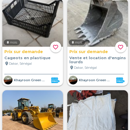
8
mois
8
mois
favorite_border
favorite_border
Prix sur demande
Prix sur demande
Cageots en plastique
Vente et location d'engins
lourds
location_on
Dakar, Sénégal
location_on
Dakar, Sénégal
Khayroon Green Shelter SUARL
Khayroon Green Shelter SUARL