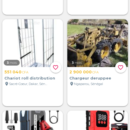
3
mois
3
mois
favorite_border
favorite_border
551 040
2 900 000
CFA
CFA
Chariot roll distribution
Chargeur deruppee
location_on
location_on
Sacré-Coeur, Dakar, Sénégal
Ngaparou, Sénégal