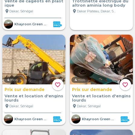
Vente de cageots en plast
Trottinette électrique du
ique
altron aminia long body
location_on
location_on
Dakar, Sénégal
Dakar Plateau, Dakar, Sénégal
Khayroon Green Shelter SUARL
4
mois
4
mois
favorite_border
favorite_border
Prix sur demande
Prix sur demande
Vente et location d'engins
Vente et location d'engins
lourds
lourds
location_on
location_on
Dakar, Sénégal
Dakar, Sénégal
Khayroon Green Shelter SUARL
Khayroon Green Shelter SUARL