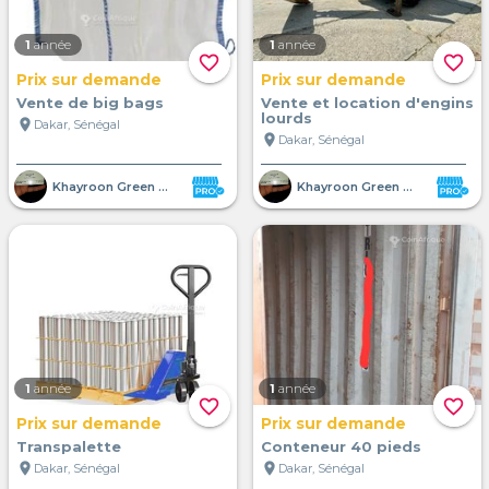
1
année
1
année
favorite_border
favorite_border
Prix sur demande
Prix sur demande
Vente de big bags
Vente et location d'engins
lourds
location_on
Dakar, Sénégal
location_on
Dakar, Sénégal
Khayroon Green Shelter SUARL
Khayroon Green Shelter SUARL
1
année
1
année
favorite_border
favorite_border
Prix sur demande
Prix sur demande
Transpalette
Conteneur 40 pieds
location_on
location_on
Dakar, Sénégal
Dakar, Sénégal