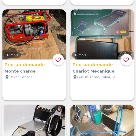
6
mois
6
mois
favorite_border
favorite_border
Prix sur demande
Prix sur demande
Monte charge
Chariot Mécanique
location_on
location_on
Dakar, Sénégal
Gueule Tapée, Dakar, Sénégal