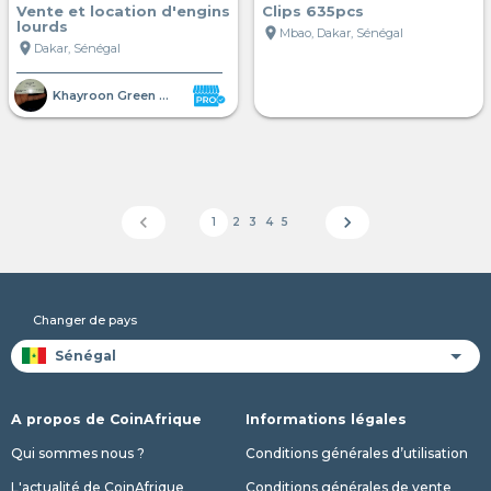
Vente et location d'engins
Clips 635pcs
lourds
location_on
Mbao, Dakar, Sénégal
location_on
Dakar, Sénégal
Khayroon Green Shelter SUARL
chevron_left
chevron_right
1
2
3
4
5
Changer de pays
A propos de CoinAfrique
Informations légales
Qui sommes nous ?
Conditions générales d’utilisation
L'actualité de CoinAfrique
Conditions générales de vente