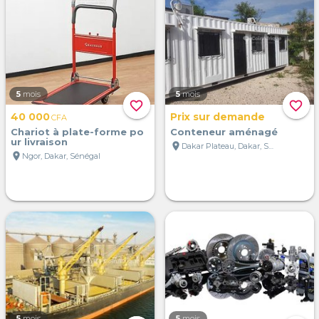
5
mois
5
mois
favorite_border
favorite_border
40 000
Prix sur demande
CFA
Chariot à plate-forme po
Conteneur aménagé
ur livraison
location_on
Dakar Plateau, Dakar, Sénégal
location_on
Ngor, Dakar, Sénégal
5
mois
5
mois