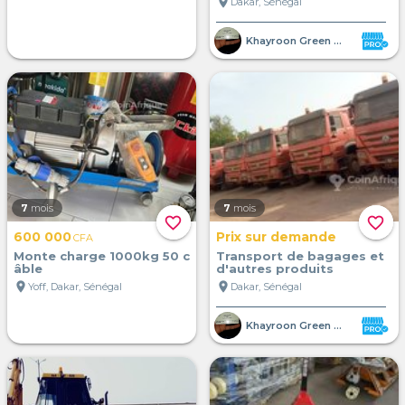
location_on
Dakar, Sénégal
Khayroon Green Shelter SUARL
7
mois
7
mois
favorite_border
favorite_border
600 000
Prix sur demande
CFA
Monte charge 1000kg 50 c
Transport de bagages et
âble
d'autres produits
location_on
location_on
Yoff, Dakar, Sénégal
Dakar, Sénégal
Khayroon Green Shelter SUARL