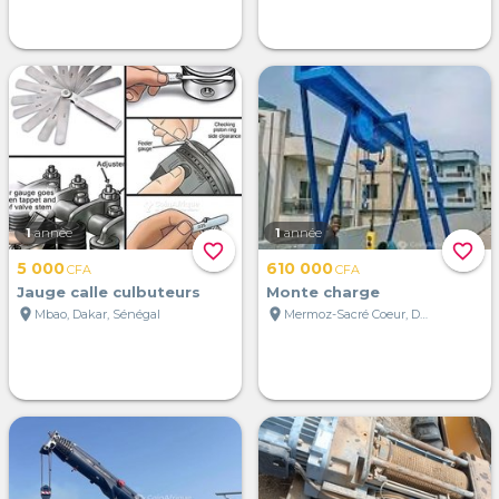
1
année
1
année
favorite_border
favorite_border
5 000
610 000
CFA
CFA
Jauge calle culbuteurs
Monte charge
location_on
location_on
Mbao, Dakar, Sénégal
Mermoz-Sacré Coeur, Dakar, Sénégal