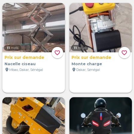
11
mois
11
mois
favorite_border
favorite_border
Prix sur demande
Prix sur demande
Nacelle ciseau
Monte charge
location_on
location_on
Mbao, Dakar, Sénégal
Dakar, Sénégal