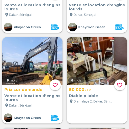
Vente et location d'engins
Vente et location d'engins
lourds
lourds
location_on
location_on
Dakar, Sénégal
Dakar, Sénégal
Khayroon Green Shelter SUARL
Khayroon Green Shelter SUARL
8
mois
8
mois
favorite_border
favorite_border
Prix sur demande
80 000
CFA
Vente et location d'engins
Diable pliable
lourds
location_on
Diamalaye 2, Dakar, Sénégal
location_on
Dakar, Sénégal
Khayroon Green Shelter SUARL