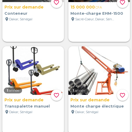
favorite_border
favorite_border
Prix sur demande
15 000 000
CFA
Conteneur
Monte-charge EHM-1500
location_on
location_on
Dakar, Sénégal
Sacré-Coeur, Dakar, Sénégal
1
année
1
année
favorite_border
favorite_border
Prix sur demande
Prix sur demande
Transpalette manuel
Monte charge électrique
location_on
location_on
Dakar, Sénégal
Dakar, Sénégal