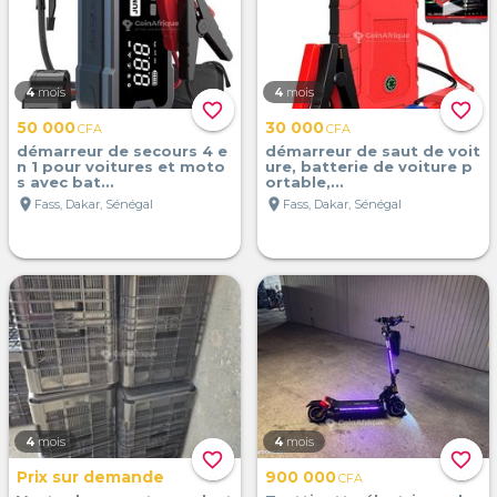
4
mois
4
mois
favorite_border
favorite_border
50 000
30 000
CFA
CFA
démarreur de secours 4 e
démarreur de saut de voit
n 1 pour voitures et moto
ure, batterie de voiture p
s avec bat...
ortable,...
location_on
location_on
Fass, Dakar, Sénégal
Fass, Dakar, Sénégal
4
mois
4
mois
favorite_border
favorite_border
Prix sur demande
900 000
CFA