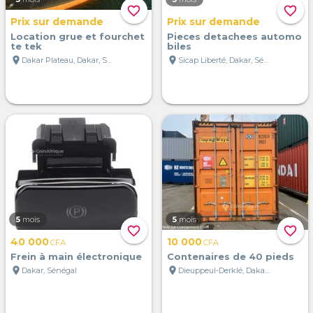
favorite_border
favorite_border
Prix sur demande
Prix sur demande
Location grue et fourchet
Pieces detachees automo
te tek
biles
location_on
location_on
Dakar Plateau, Dakar, Sénégal
Sicap Liberté, Dakar, Sénégal
5
mois
5
mois
favorite_border
favorite_border
40 000
10 000
CFA
CFA
Frein à main électronique
Contenaires de 40 pieds
location_on
location_on
Dakar, Sénégal
Dieuppeul-Derklé, Dakar, Sénégal