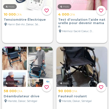
4
mois
4
mois
favorite_border
favorite_border
10 000
4 000
CFA
CFA
Tensiomètre Électrique
Test d’ovulation l’aide nat
urelle pour devenir mama
location_on
Hann Bel-Air, Dakar, Sénégal
n
location_on
Mermoz-Sacré Coeur, Dakar, Sénégal
4
mois
4
mois
favorite_border
favorite_border
58 000
90 000
CFA
CFA
Déambulateur drive
Fauteuil roulant
location_on
location_on
Mariste, Dakar, Sénégal
Mariste, Dakar, Sénégal