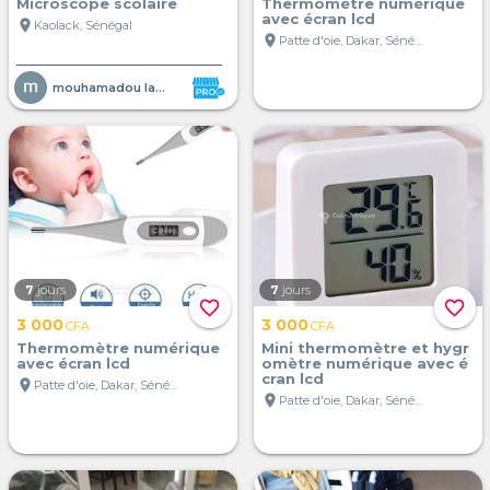
Microscope scolaire
Thermomètre numérique
avec écran lcd
location_on
Kaolack, Sénégal
location_on
Patte d'oie, Dakar, Sénégal
mouhamadou lamine diop
7
jours
7
jours
favorite_border
favorite_border
3 000
3 000
CFA
CFA
Thermomètre numérique
Mini thermomètre et hygr
avec écran lcd
omètre numérique avec é
cran lcd
location_on
Patte d'oie, Dakar, Sénégal
location_on
Patte d'oie, Dakar, Sénégal