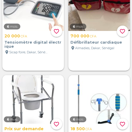
6
mois
6
mois
favorite_border
favorite_border
20 000
700 000
CFA
CFA
Tensiomètre digital électr
Défibrillateur cardiaque
ique
location_on
Almadies, Dakar, Sénégal
location_on
Sicap foire, Dakar, Sénégal
6
mois
6
mois
favorite_border
favorite_border
Prix sur demande
18 500
CFA