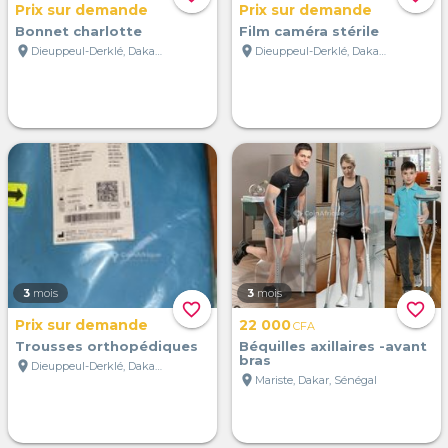
Prix sur demande
Prix sur demande
Bonnet charlotte
Film caméra stérile
location_on
location_on
Dieuppeul-Derklé, Dakar, Sénégal
Dieuppeul-Derklé, Dakar, Sénégal
3
mois
3
mois
favorite_border
favorite_border
Prix sur demande
22 000
CFA
Trousses orthopédiques
Béquilles axillaires -avant
bras
location_on
Dieuppeul-Derklé, Dakar, Sénégal
location_on
Mariste, Dakar, Sénégal