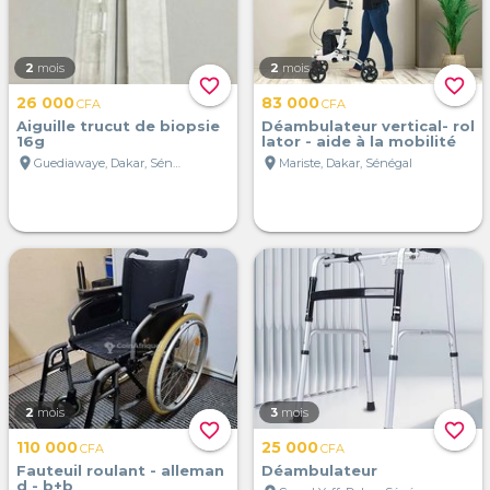
2
mois
2
mois
favorite_border
favorite_border
26 000
83 000
CFA
CFA
Aiguille trucut de biopsie
Déambulateur vertical- rol
16g
lator - aide à la mobilité
location_on
location_on
Guediawaye, Dakar, Sénégal
Mariste, Dakar, Sénégal
2
mois
3
mois
favorite_border
favorite_border
110 000
25 000
CFA
CFA
Fauteuil roulant - alleman
Déambulateur
d - b+b