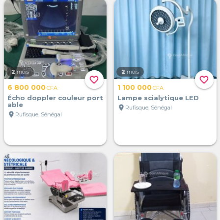
2
mois
2
mois
favorite_border
favorite_border
6 800 000
1 100 000
CFA
CFA
Écho doppler couleur port
Lampe scialytique LED
able
location_on
Rufisque, Sénégal
location_on
Rufisque, Sénégal