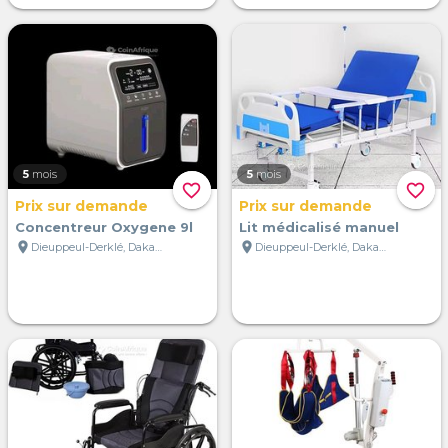
5
mois
5
mois
favorite_border
favorite_border
Prix sur demande
Prix sur demande
Concentreur Oxygene 9l
Lit médicalisé manuel
location_on
location_on
Dieuppeul-Derklé, Dakar, Sénégal
Dieuppeul-Derklé, Dakar, Sénégal