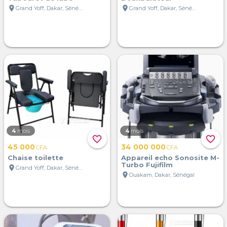
location_on
location_on
Grand Yoff, Dakar, Sénégal
Grand Yoff, Dakar, Sénégal
4
mois
4
mois
favorite_border
favorite_border
45 000
34 000 000
CFA
CFA
Chaise toilette
Appareil echo Sonosite M-
Turbo Fujifilm
location_on
Grand Yoff, Dakar, Sénégal
location_on
Ouakam, Dakar, Sénégal