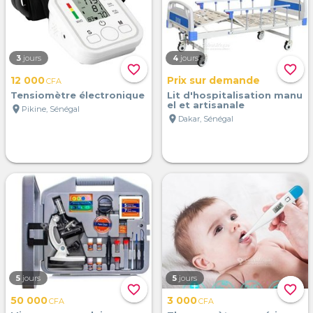
3
jours
4
jours
favorite_border
favorite_border
12 000
Prix sur demande
CFA
Tensiomètre électronique
Lit d'hospitalisation manu
el et artisanale
location_on
Pikine, Sénégal
location_on
Dakar, Sénégal
5
jours
5
jours
favorite_border
favorite_border
50 000
3 000
CFA
CFA