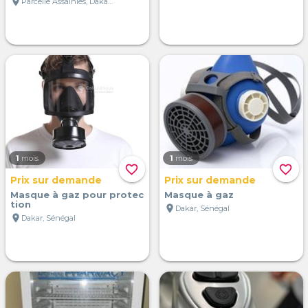
location_on
Parcelle Assainies, Dakar, Sénégal
1
mois
1
mois
favorite_border
favorite_border
Prix sur demande
Prix sur demande
Masque à gaz pour protec
Masque à gaz
tion
location_on
Dakar, Sénégal
location_on
Dakar, Sénégal