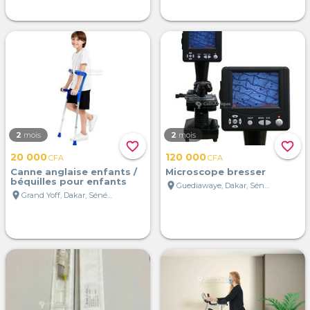
2
mois
2
mois
favorite_border
favorite_border
20 000
120 000
CFA
CFA
Canne anglaise enfants /
Microscope bresser
béquilles pour enfants
location_on
Guediawaye, Dakar, Sénégal
location_on
Grand Yoff, Dakar, Sénégal