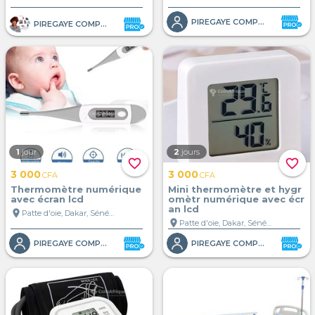
PIREGAYE COMPANY 2
PIREGAYE COMPANY
1
jour
2
jours
favorite_border
favorite_border
3 000
3 000
CFA
CFA
Thermomètre numérique
Mini thermomètre et hygr
avec écran lcd
omètr numérique avec écr
an lcd
location_on
Patte d'oie, Dakar, Sénégal
location_on
Patte d'oie, Dakar, Sénégal
PIREGAYE COMPANY 2
PIREGAYE COMPANY 2