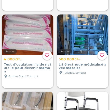
4
mois
4
mois
favorite_border
favorite_border
4 000
500 000
CFA
CFA
Test d’ovulation l’aide nat
Lit électrique médicalisé a
urelle pour devenir mama
vec matelas
n
location_on
Rufisque, Sénégal
location_on
Mermoz-Sacré Coeur, Dakar, Sénégal