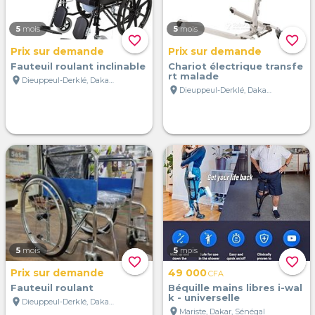
5
mois
5
mois
favorite_border
favorite_border
Prix sur demande
Prix sur demande
Fauteuil roulant inclinable
Chariot électrique transfe
rt malade
location_on
Dieuppeul-Derklé, Dakar, Sénégal
location_on
Dieuppeul-Derklé, Dakar, Sénégal
5
mois
5
mois
favorite_border
favorite_border
Prix sur demande
49 000
CFA
Fauteuil roulant
Béquille mains libres i-wal
k - universelle
location_on
Dieuppeul-Derklé, Dakar, Sénégal
location_on
Mariste, Dakar, Sénégal