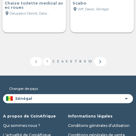
Chaise toilette medical av
Scabo
ec roues
location_on
Yoff, Dakar, Sénégal
location_on
Dieuppeul-Derklé, Dakar, Sénégal
chevron_left
chevron_right
1
2
3
4
5
6
7
8
9
10
Changer de pays
A propos de CoinAfrique
Informations légales
Qui sommes nous ?
Conditions générales d’utilisation
L'actualité de CoinAfrique
Conditions générales de vente