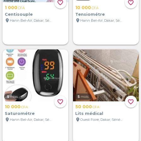
favorite_border
favorite_border
1 000
10 000
CFA
CFA
Centisouple
Tensiométre
location_on
location_on
Hann Bel-Air, Dakar, Sénégal
Hann Bel-Air, Dakar, Sénégal
5
mois
5
mois
favorite_border
favorite_border
10 000
50 000
CFA
CFA
Saturométre
Lits médical
location_on
location_on
Hann Bel-Air, Dakar, Sénégal
Ouest Foire, Dakar, Sénégal