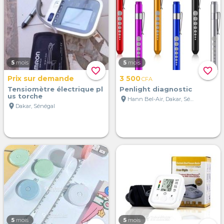
5
mois
5
mois
favorite_border
favorite_border
Prix sur demande
3 500
CFA
Tensiomètre électrique pl
Penlight diagnostic
us torche
location_on
Hann Bel-Air, Dakar, Sénégal
location_on
Dakar, Sénégal
5
mois
5
mois