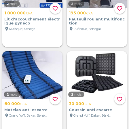
2
mois
2
mois
favorite_border
favorite_border
1 800 000
195 000
CFA
CFA
Lit d'accouchement électr
Fauteuil roulant multifonc
ique gynéco
tion
location_on
location_on
Rufisque, Sénégal
Rufisque, Sénégal
2
mois
2
mois
favorite_border
favorite_border
60 000
30 000
CFA
CFA
Matelas anti escarre
Coussin anti escarre
location_on
location_on
Grand Yoff, Dakar, Sénégal
Grand Yoff, Dakar, Sénégal