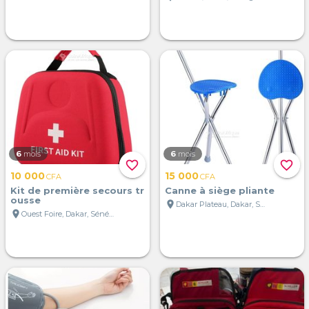
6
mois
6
mois
favorite_border
favorite_border
10 000
15 000
CFA
CFA
Kit de première secours tr
Canne à siège pliante
ousse
location_on
Dakar Plateau, Dakar, Sénégal
location_on
Ouest Foire, Dakar, Sénégal