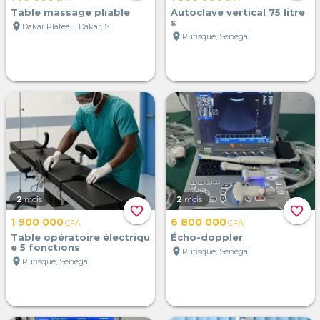
Table massage pliable
Autoclave vertical 75 litre
s
location_on
Dakar Plateau, Dakar, Sénégal
location_on
Rufisque, Sénégal
2
mois
2
mois
favorite_border
favorite_border
1 900 000
6 800 000
CFA
CFA
Table opératoire électriqu
Écho-doppler
e 5 fonctions
location_on
Rufisque, Sénégal
location_on
Rufisque, Sénégal