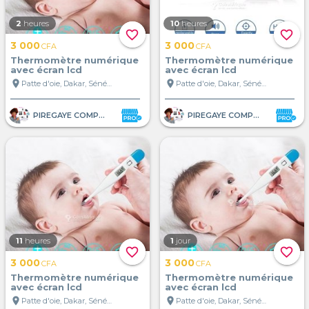
2
heures
10
heures
favorite_border
favorite_border
3 000
3 000
CFA
CFA
Thermomètre numérique
Thermomètre numérique
avec écran lcd
avec écran lcd
location_on
location_on
Patte d'oie, Dakar, Sénégal
Patte d'oie, Dakar, Sénégal
PIREGAYE COMPANY
PIREGAYE COMPANY
11
heures
1
jour
favorite_border
favorite_border
3 000
3 000
CFA
CFA
Thermomètre numérique
Thermomètre numérique
avec écran lcd
avec écran lcd
location_on
location_on
Patte d'oie, Dakar, Sénégal
Patte d'oie, Dakar, Sénégal