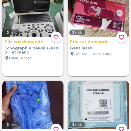
3
mois
3
mois
favorite_border
favorite_border
Prix sur demande
Prix sur demande
Échographie dawei 690 n
Gant latex
oir et blanc
location_on
Dieuppeul-Derklé, Dakar, Sénégal
location_on
Dakar, Sénégal
3
mois
3
mois
favorite_border
favorite_border