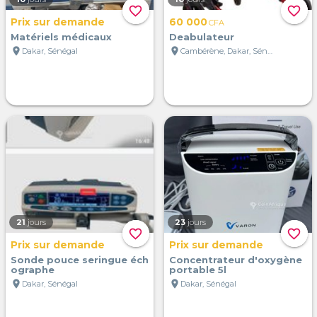
favorite_border
favorite_border
Prix sur demande
60 000
CFA
Matériels médicaux
Deabulateur
location_on
location_on
Dakar, Sénégal
Cambérène, Dakar, Sénégal
21
jours
23
jours
favorite_border
favorite_border
Prix sur demande
Prix sur demande
Sonde pouce seringue éch
Concentrateur d'oxygène
ographe
portable 5l
location_on
location_on
Dakar, Sénégal
Dakar, Sénégal