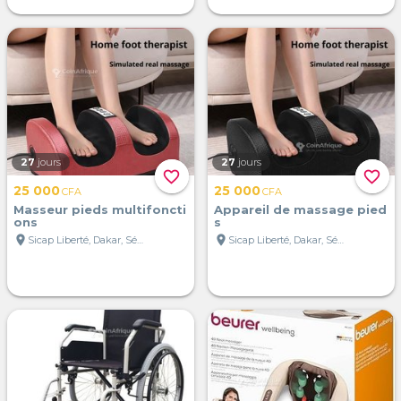
27
jours
27
jours
favorite_border
favorite_border
25 000
25 000
CFA
CFA
Masseur pieds multifoncti
Appareil de massage pied
ons
s
location_on
location_on
Sicap Liberté, Dakar, Sénégal
Sicap Liberté, Dakar, Sénégal