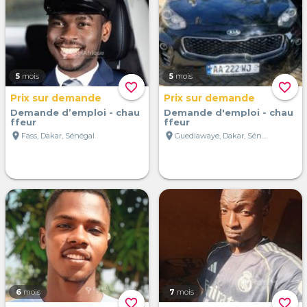
5
mois
5
mois
favorite_border
favorite_border
Prix sur demande
Prix sur demande
Demande d’emploi - chau
Demande d'emploi - chau
ffeur
ffeur
location_on
location_on
Fass, Dakar, Sénégal
Guediawaye, Dakar, Sénégal
6
mois
7
mois
favorite_border
favorite_border