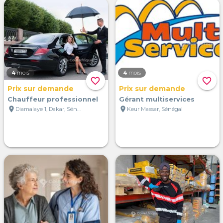
4
mois
4
mois
favorite_border
favorite_border
Prix sur demande
Prix sur demande
Chauffeur professionnel
Gérant multiservices
location_on
location_on
Diamalaye 1, Dakar, Sénégal
Keur Massar, Sénégal