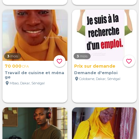
3
mois
3
mois
favorite_border
favorite_border
70 000
Prix sur demande
CFA
Travail de cuisine et ména
Demande d'emploi
ge
location_on
Colobane, Dakar, Sénégal
location_on
Mbao, Dakar, Sénégal