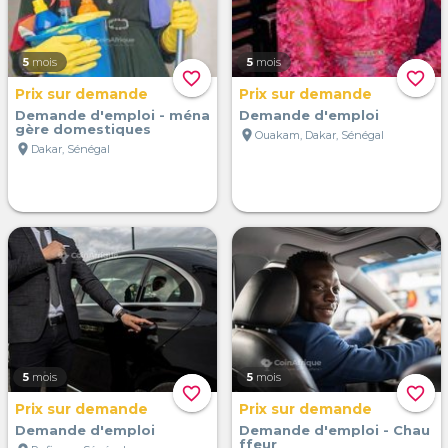
5
mois
5
mois
favorite_border
favorite_border
Prix sur demande
Prix sur demande
Demande d'emploi - ména
Demande d'emploi
gère domestiques
location_on
Ouakam, Dakar, Sénégal
location_on
Dakar, Sénégal
5
mois
5
mois
favorite_border
favorite_border
Prix sur demande
Prix sur demande
Demande d'emploi
Demande d'emploi - Chau
ffeur