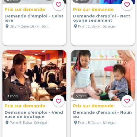
favorite_border
favorite_border
Prix sur demande
Prix sur demande
Demande d'emploi - Caiss
Demande d'emploi - Nett
ière
oyage seulement
location_on
location_on
Djily MBaye, Dakar, Sénégal
Point E, Dakar, Sénégal
3
mois
3
mois
favorite_border
favorite_border
Prix sur demande
Prix sur demande
Demande d'emploi - Vend
Demande d'emploi - Noun
euse de boutique
ou
location_on
location_on
Point E, Dakar, Sénégal
Point E, Dakar, Sénégal