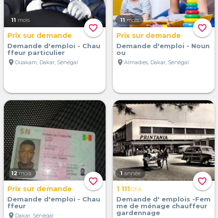
11
mois
11
mois
favorite_border
favorite_border
Prix sur demande
Prix sur demande
Demande d'emploi - Chau
Demande d'emploi - Noun
ffeur particulier
ou
location_on
location_on
Ouakam, Dakar, Sénégal
Almadies, Dakar, Sénégal
12
mois
1
année
favorite_border
favorite_border
Prix sur demande
1 111
CFA
Demande d'emploi - Chau
Demande d' emplois -Fem
ffeur
me de ménage chauffeur
gardennage
location_on
Dakar, Sénégal