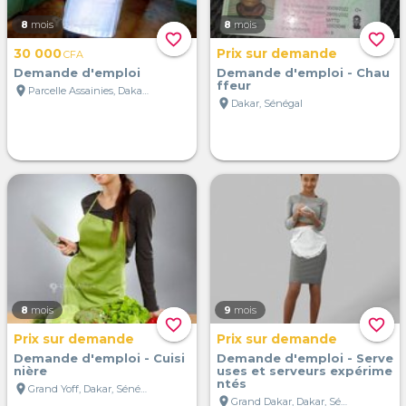
8
mois
8
mois
favorite_border
favorite_border
30 000
Prix sur demande
CFA
Demande d'emploi
Demande d'emploi - Chau
ffeur
location_on
Parcelle Assainies, Dakar, Sénégal
location_on
Dakar, Sénégal
8
mois
9
mois
favorite_border
favorite_border
Prix sur demande
Prix sur demande
Demande d'emploi - Cuisi
Demande d'emploi - Serve
nière
uses et serveurs expérime
ntés
location_on
Grand Yoff, Dakar, Sénégal
location_on
Grand Dakar, Dakar, Sénégal