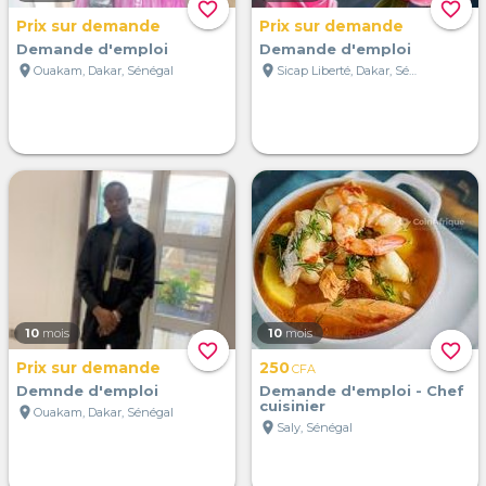
favorite_border
favorite_border
Prix sur demande
Prix sur demande
Demande d'emploi
Demande d'emploi
location_on
location_on
Ouakam, Dakar, Sénégal
Sicap Liberté, Dakar, Sénégal
10
mois
10
mois
favorite_border
favorite_border
Prix sur demande
250
CFA
Demnde d'emploi
Demande d'emploi - Chef
cuisinier
location_on
Ouakam, Dakar, Sénégal
location_on
Saly, Sénégal