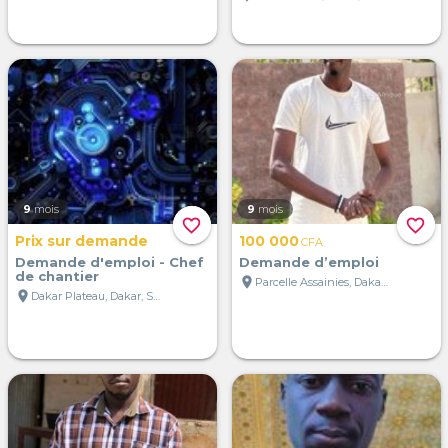
9
mois
9
mois
favorite_border
favorite_border
Prix sur demande
100 000
CFA
Demande d'emploi - Chef
Demande d’emploi
de chantier
location_on
Parcelle Assainies, Dakar, Sénégal
location_on
Dakar Plateau, Dakar, Sénégal