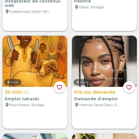
Intégrateur de contenus
Peintre
web
location_on
Dakar, Sénégal
location_on
Guediawaye, Dakar, Sénégal
2
mois
2
mois
favorite_border
favorite_border
30 000
Prix sur demande
CFA
Emploi tabaski
Demande d’emploi
location_on
location_on
Keur Massar, Sénégal
Mermoz-Sacré Coeur, Dakar, Sénégal