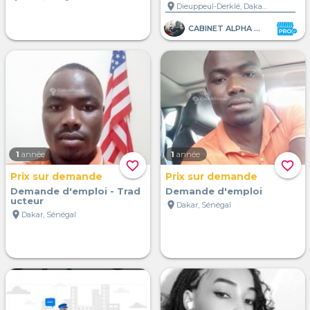
location_on
Dieuppeul-Derklé, Dakar, Sénégal
CABINET ALPHA et OMEGA i
1
année
1
année
favorite_border
favorite_border
Prix sur demande
Prix sur demande
Demande d'emploi - Trad
Demande d'emploi
ucteur
location_on
Dakar, Sénégal
location_on
Dakar, Sénégal