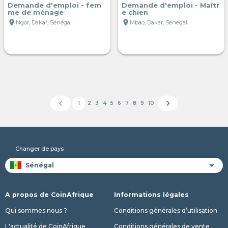
Demande d'emploi - fem
Demande d'emploi - Maîtr
me de ménage
e chien
location_on
location_on
Ngor, Dakar, Sénégal
Mbao, Dakar, Sénégal
chevron_left
chevron_right
1
2
3
4
5
6
7
8
9
10
Changer de pays
A propos de CoinAfrique
Informations légales
Qui sommes nous ?
Conditions générales d’utilisation
L'actualité de CoinAfrique
Conditions générales de vente