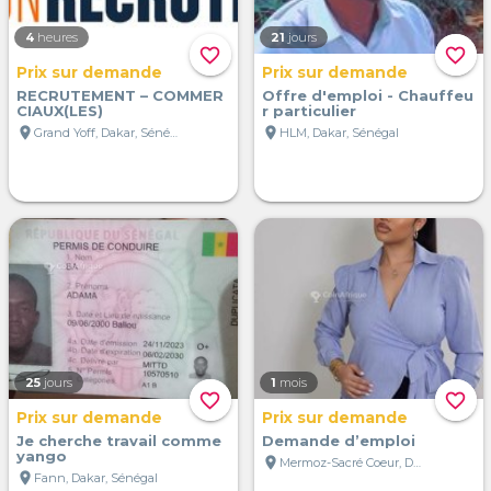
4
heures
21
jours
favorite_border
favorite_border
Prix sur demande
Prix sur demande
RECRUTEMENT – COMMER
Offre d'emploi - Chauffeu
CIAUX(LES)
r particulier
location_on
location_on
Grand Yoff, Dakar, Sénégal
HLM, Dakar, Sénégal
25
jours
1
mois
favorite_border
favorite_border
Prix sur demande
Prix sur demande
Je cherche travail comme
Demande d’emploi
yango
location_on
Mermoz-Sacré Coeur, Dakar, Sénégal
location_on
Fann, Dakar, Sénégal