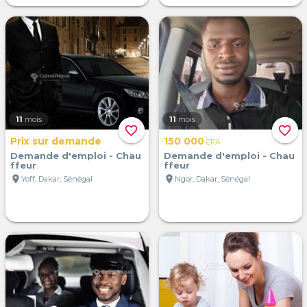
11
mois
11
mois
favorite_border
favorite_border
Prix sur demande
150 000
CFA
Demande d'emploi - Chau
Demande d'emploi - Chau
ffeur
ffeur
location_on
location_on
Yoff, Dakar, Sénégal
Ngor, Dakar, Sénégal