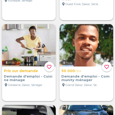
location_on
Rufisque, Sénégal
location_on
Ouest Foire, Dakar, Sénégal
5
mois
5
mois
favorite_border
favorite_border
Prix sur demande
50 000
CFA
Demande d'emploi - Cuisi
Demande d'emploi - Com
ne ménage
munity ménager
location_on
location_on
Colobane, Dakar, Sénégal
Grand Dakar, Dakar, Sénégal