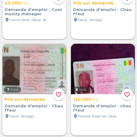
45 000
Prix sur demande
CFA
Demande d'emploi - Com
Demande d'emploi - Chau
munity ménager
ffeur
location_on
location_on
Grand Dakar, Dakar, Sénégal
Dakar, Sénégal
7
mois
8
mois
favorite_border
favorite_border
Prix sur demande
120 000
CFA
Demande d'emploi - Chau
Demande d'emploi - chau
ffeur
ffeur
location_on
location_on
Dakar, Sénégal
Parcelle Assainies, Dakar, Sénégal