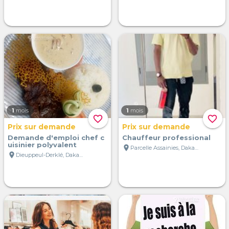
1
mois
1
mois
favorite_border
favorite_border
Prix sur demande
Prix sur demande
Demande d'emploi chef c
Chauffeur professional
uisinier polyvalent
location_on
Parcelle Assainies, Dakar, Sénégal
location_on
Dieuppeul-Derklé, Dakar, Sénégal