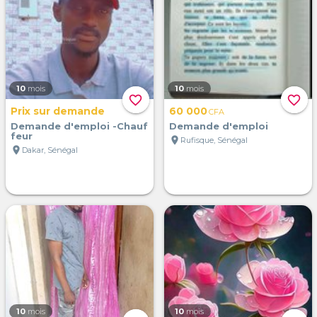
10
mois
10
mois
favorite_border
favorite_border
Prix sur demande
60 000
CFA
Demande d'emploi -Chauf
Demande d'emploi
feur
location_on
Rufisque, Sénégal
location_on
Dakar, Sénégal
10
mois
10
mois