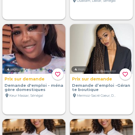
location_on
Ouakam, Dakar, Sénégal
4
mois
4
mois
favorite_border
favorite_border
Prix sur demande
Prix sur demande
Demande d'emploi - ména
Demande d’emploi -Géran
gère domestiques
te boutique
location_on
location_on
Keur Massar, Sénégal
Mermoz-Sacré Coeur, Dakar, Sénégal