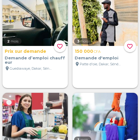
2
mois
3
mois
favorite_border
favorite_border
Prix sur demande
150 000
CFA
Demande d’emploi chauff
Demande d'emploi
eur
location_on
Patte d'oie, Dakar, Sénégal
location_on
Guediawaye, Dakar, Sénégal
3
mois
3
mois