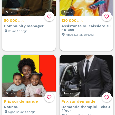
3
mois
3
mois
favorite_border
favorite_border
50 000
120 000
CFA
CFA
Community ménager
Assistante ou caissière su
r place
location_on
Dakar, Sénégal
location_on
Mbao, Dakar, Sénégal
3
mois
4
mois
favorite_border
favorite_border
Prix sur demande
Prix sur demande
Nounou
Demande d'emploi - chau
ffeur
location_on
Ngor, Dakar, Sénégal