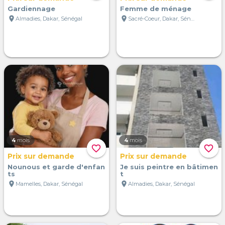
Gardiennage
Femme de ménage
location_on
location_on
Almadies, Dakar, Sénégal
Sacré-Coeur, Dakar, Sénégal
4
mois
4
mois
favorite_border
favorite_border
Prix sur demande
Prix sur demande
Nounous et garde d'enfan
Je suis peintre en bâtimen
ts
t
location_on
location_on
Mamelles, Dakar, Sénégal
Almadies, Dakar, Sénégal