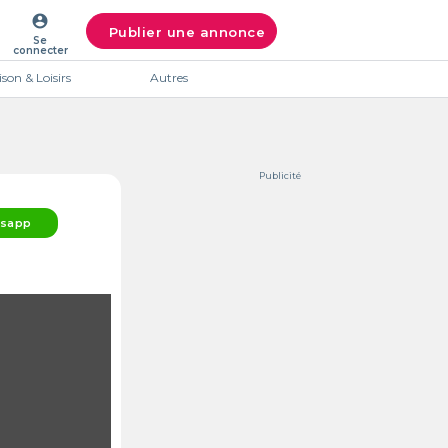
account_circle
Publier une annonce
Se
connecter
son & Loisirs
Autres
Publicité
sapp