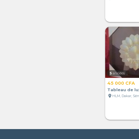
5
années
45 000 CFA
Tableau de lu
location_on
HLM, Dakar, Sé