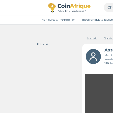
Véhicules & Immobilier
Electronique & Elec
Accueil
Sports 
Publicité
Ass
Membr
anné
119 