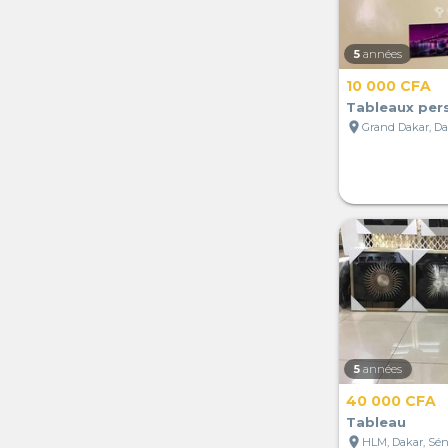
5
années
10 000 CFA
Tableaux per
location_on
Grand Dakar, Da
5
années
40 000 CFA
Tableau
location_on
HLM, Dakar, Sé