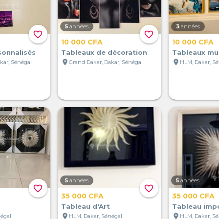
5
années
3
années
favorite_border
favorite_border
10 000 CFA
10 000 CFA
sonnalisés
Tableaux de décoration
Tableaux mu
location_on
location_on
kar, Sénégal
Grand Dakar, Dakar, Sénégal
HLM, Dakar, S
5
années
5
années
favorite_border
favorite_border
35 000 CFA
35 000 CFA
Tableau d'Art
Tableau imp
location_on
location_on
négal
HLM, Dakar, Sénégal
HLM, Dakar, S