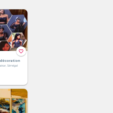
favorite_border
décoration
akar, Sénégal