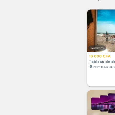
3
années
10 000 CFA
Tableau de d
location_on
Point E, Dakar, 