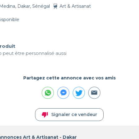
Medina, Dakar, Sénégal
Art & Artisanat
disponible
produit
 peut être personnalisé aussi
Partagez cette annonce avec vos amis
thumb_down
Signaler ce vendeur
annonces Art & Artisanat - Dakar