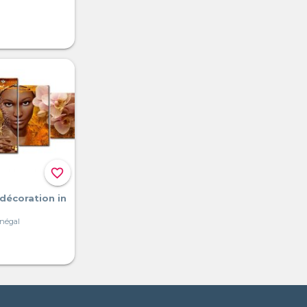
favorite_border
décoration in
énégal