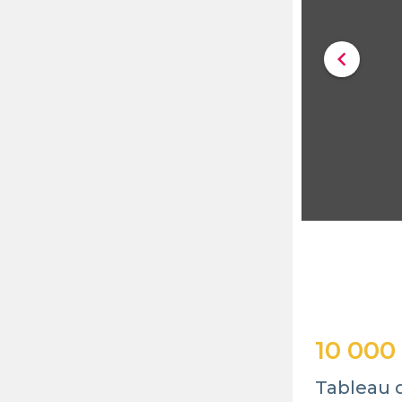
chevron_left
10 000
Tableau 