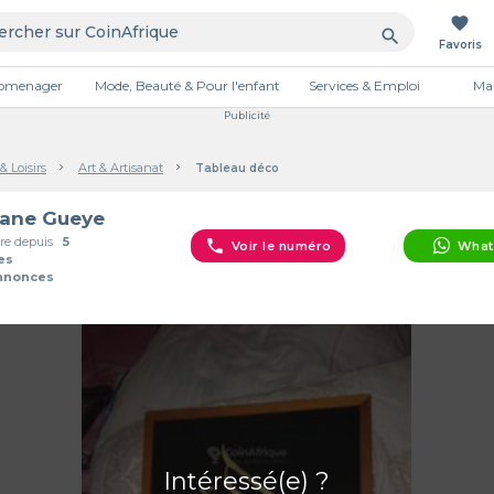
favorite
search
Favoris
tromenager
Mode, Beauté & Pour l'enfant
Services & Emploi
Mai
Publicité
& Loisirs
Art & Artisanat
Tableau déco
ane Gueye
e depuis
5
phone
Voir le numéro
What
es
Annonces
Intéressé(e) ?