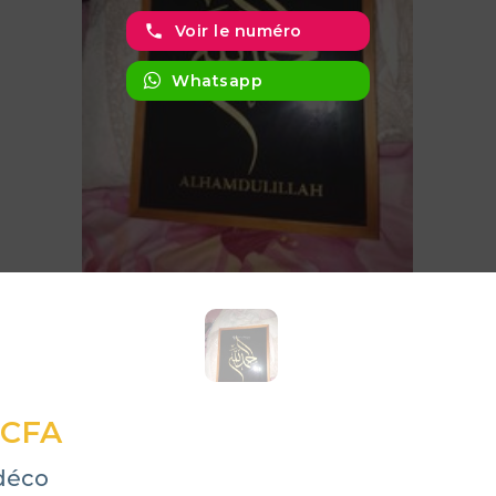
phone
Voir le numéro
Whatsapp
 CFA
déco