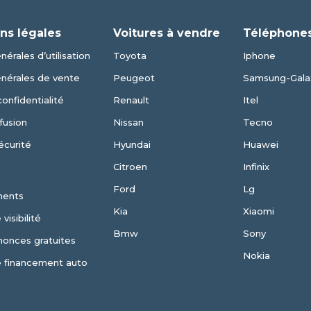
ns légales
Voitures à vendre
Téléphones
érales d’utilisation
Toyota
Iphone
énérales de vente
Peugeot
Samsung-Gala
confidentialité
Renault
Itel
fusion
Nissan
Tecno
écurité
Hyundai
Huawei
Citroen
Infinix
Ford
Lg
ments
Kia
Xiaomi
visibilité
Bmw
Sony
nonces gratuites
Nokia
e financement auto