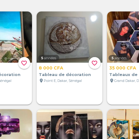
5
années
5
années
favorite_border
favorite_border
8 000 CFA
35 000 CFA
écoration
Tableau de décoration
Tableaux de 
location_on
location_on
Sénégal
Point E, Dakar, Sénégal
Grand Dakar, D