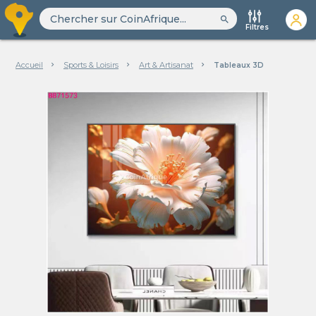
search
Filtres
Accueil
Sports & Loisirs
Art & Artisanat
Tableaux 3D