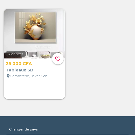
2
années
favorite_border
25 000 CFA
Tableaux 3D
location_on
Cambérène, Dakar, Sénégal
Changer de pays