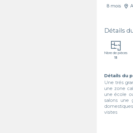
8 mois
A
Détails d
Nbre de pièces
11
Détails du 
Une trés gran
une zone cal
une école  o
salons une 
domestiques .
visites