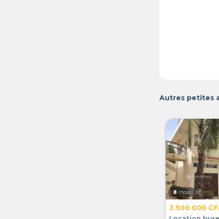
Autres petites
8
mois
3 500 000 C
Location bur