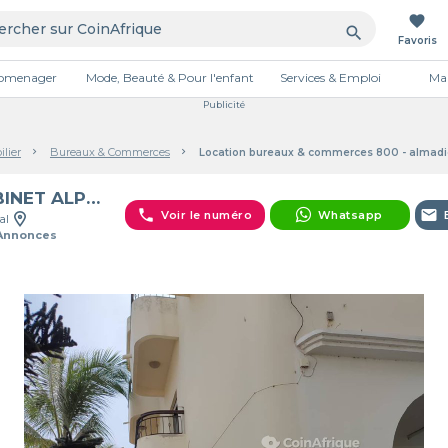
favorite
search
Favoris
tromenager
Mode, Beauté & Pour l'enfant
Services & Emploi
Mai
Publicité
lier
Bureaux & Commerces
Location bureaux & commerces 800 - almadi
CABINET ALPHA et OMEGA i
phone
email
Voir le numéro
Whatsapp
al
 Annonces