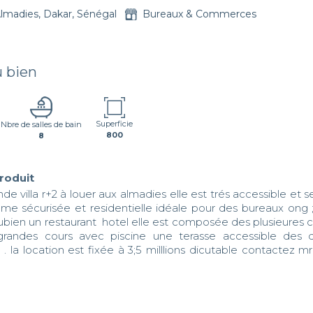
lmadies, Dakar, Sénégal
Bureaux & Commerces
u bien
Superficie
Nbre de salles de bain
800
8
produit
de villa r+2 à louer aux almadies elle est trés accessible et s
me sécurisée et residentielle idéale pour des bureaux ong ; 
ubien un restaurant  hotel elle est composée des plusieures 
grandes cours avec piscine une terasse accessible des 
 la location est fixée à 3;5 milllions dicutable contactez mr 