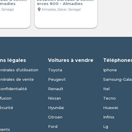
lmadies
erces 800 - Almadies
location_on
, Sénégal
Almadies, Dakar, Sénégal
ns légales
Voitures à vendre
Téléphones
érales d’utilisation
Toyota
Iphone
énérales de vente
Peugeot
Samsung-Gala
confidentialité
Renault
Itel
fusion
Nissan
Tecno
écurité
Hyundai
Huawei
Citroen
Infinix
Ford
Lg
ments