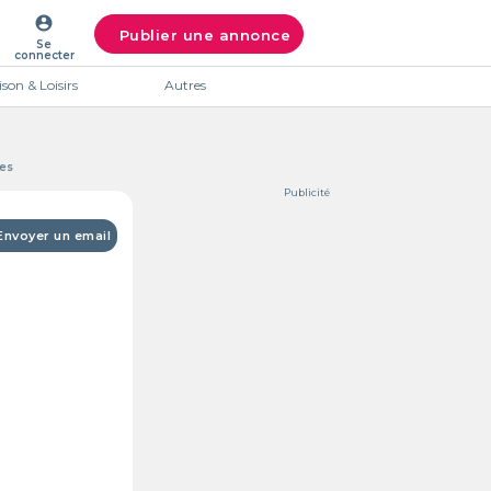
account_circle
Publier une annonce
Se
connecter
son & Loisirs
Autres
es
Publicité
Envoyer un email