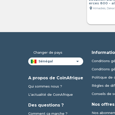
erces 800 - a
location_on
Almadies, Dakar
Informatio
Changer de pays
Conditions gén
Conditions g
Politique de 
A propos de CoinAfrique
Règles de dif
Qui sommes nous ?
Conseils de s
L'actualité de CoinAfrique
Nos offres
Des questions ?
Nos abonne
Comment ça marche ?