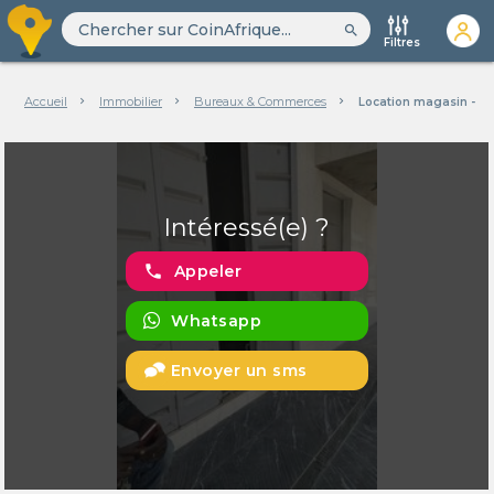
search
Filtres
Accueil
Immobilier
Bureaux & Commerces
Location magasin - M
Intéressé(e) ?
phone
Appeler
Whatsapp
Envoyer un sms