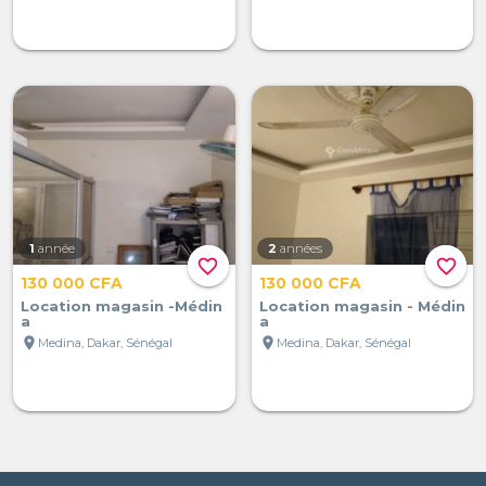
1
année
2
années
favorite_border
favorite_border
130 000 CFA
130 000 CFA
Location magasin -Médin
Location magasin - Médin
a
a
location_on
location_on
Medina, Dakar, Sénégal
Medina, Dakar, Sénégal