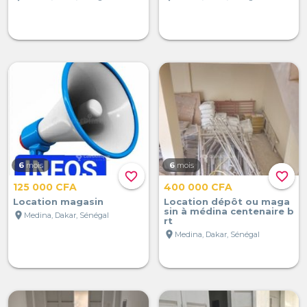
6
mois
6
mois
favorite_border
favorite_border
125 000 CFA
400 000 CFA
Location magasin
Location dépôt ou maga
sin à médina centenaire b
location_on
Medina, Dakar, Sénégal
rt
location_on
Medina, Dakar, Sénégal