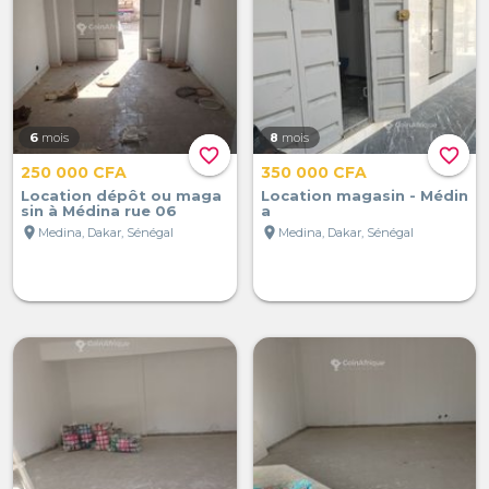
6
mois
8
mois
favorite_border
favorite_border
250 000 CFA
350 000 CFA
Location dépôt ou maga
Location magasin - Médin
sin à Médina rue 06
a
location_on
location_on
Medina, Dakar, Sénégal
Medina, Dakar, Sénégal