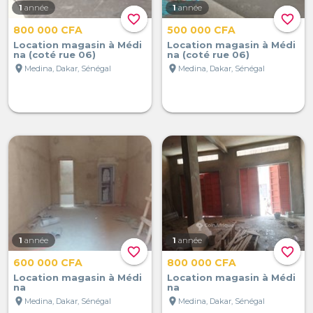
1
année
1
année
favorite_border
favorite_border
800 000 CFA
500 000 CFA
Location magasin à Médi
Location magasin à Médi
na (coté rue 06)
na (coté rue 06)
location_on
location_on
Medina, Dakar, Sénégal
Medina, Dakar, Sénégal
1
année
1
année
favorite_border
favorite_border
600 000 CFA
800 000 CFA
Location magasin à Médi
Location magasin à Médi
na
na
location_on
location_on
Medina, Dakar, Sénégal
Medina, Dakar, Sénégal