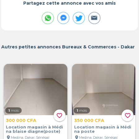
Partagez cette annonce avec vos amis
Autres petites annonces Bureaux & Commerces - Dakar
1
mois
1
mois
favorite_border
favorite_border
300 000 CFA
350 000 CFA
Location magasin à Médi
Location magasin à Médi
na blaise diagne(poste)
na poste
location_on
location_on
Medina, Dakar, Sénégal
Medina, Dakar, Sénégal