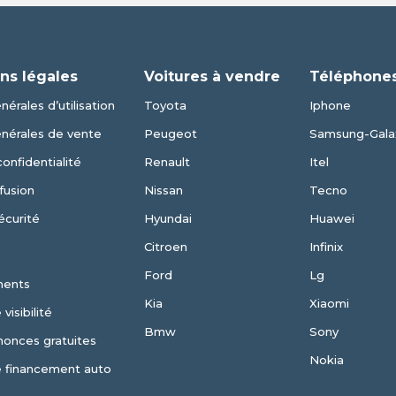
ns légales
Voitures à vendre
Téléphones
érales d’utilisation
Toyota
Iphone
énérales de vente
Peugeot
Samsung-Gala
confidentialité
Renault
Itel
fusion
Nissan
Tecno
écurité
Hyundai
Huawei
Citroen
Infinix
Ford
Lg
ments
Kia
Xiaomi
visibilité
Bmw
Sony
nonces gratuites
Nokia
e financement auto