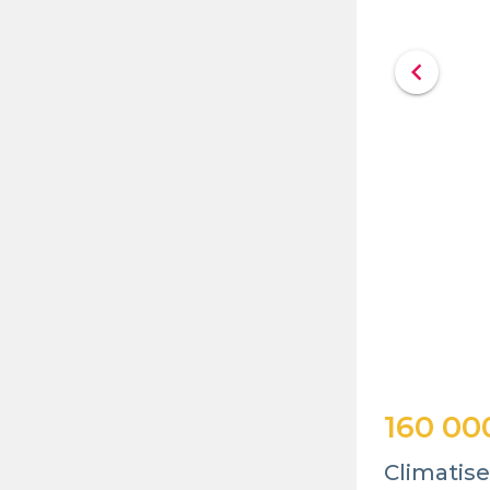
chevron_left
160 00
Climatise