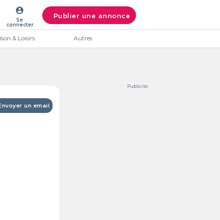
account_circle
Publier une annonce
Se
connecter
son & Loisirs
Autres
Publicité
Envoyer un email
Intéres