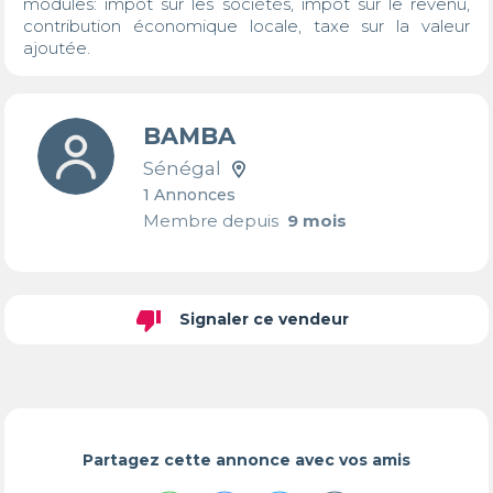
modules: impôt sur les sociétés, impôt sur le revenu, 
contribution économique locale, taxe sur la valeur 
ajoutée.
BAMBA
Sénégal
1 Annonces
Membre depuis
9 mois
thumb_down
Signaler ce vendeur
Partagez cette annonce avec vos amis