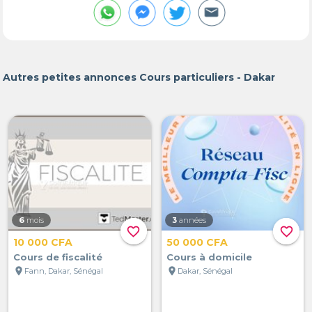
Autres petites annonces Cours particuliers - Dakar
6
mois
3
années
favorite_border
favorite_border
10 000 CFA
50 000 CFA
Cours de fiscalité
Cours à domicile
location_on
location_on
Fann, Dakar, Sénégal
Dakar, Sénégal