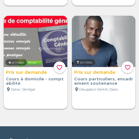
4
années
7
années
favorite_border
favorite_border
Prix sur demande
Prix sur demande
Cours à domicile - compt
Cours particuliers, encadr
abilité
ement soutenance
location_on
location_on
Dakar, Sénégal
Dieuppeul-Derklé, Dakar, Sénégal