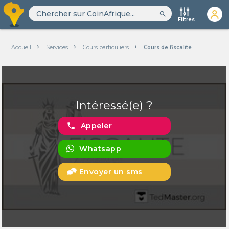
search
Filtres
Accueil
Services
Cours particuliers
Cours de fiscalité
Intéressé(e) ?
phone
Appeler
Whatsapp
Envoyer un sms