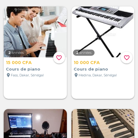
2
années
2
années
favorite_border
favorite_border
15 000 CFA
10 000 CFA
Cours de piano
Cours de piano
location_on
location_on
Fass, Dakar, Sénégal
Medina, Dakar, Sénégal