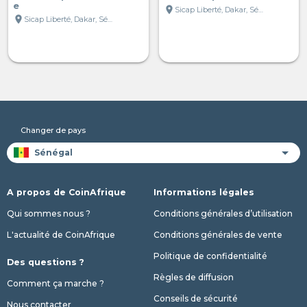
e
location_on
Sicap Liberté, Dakar, Sénégal
location_on
Sicap Liberté, Dakar, Sénégal
Changer de pays
A propos de CoinAfrique
Informations légales
Qui sommes nous ?
Conditions générales d’utilisation
L'actualité de CoinAfrique
Conditions générales de vente
Politique de confidentialité
Des questions ?
Règles de diffusion
Comment ça marche ?
Conseils de sécurité
Nous contacter