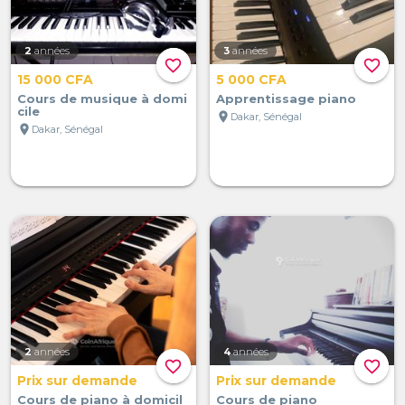
2
années
3
années
favorite_border
favorite_border
15 000 CFA
5 000 CFA
Cours de musique à domi
Apprentissage piano
cile
location_on
Dakar, Sénégal
location_on
Dakar, Sénégal
2
années
4
années
favorite_border
favorite_border
Prix sur demande
Prix sur demande
Cours de piano à domicil
Cours de piano