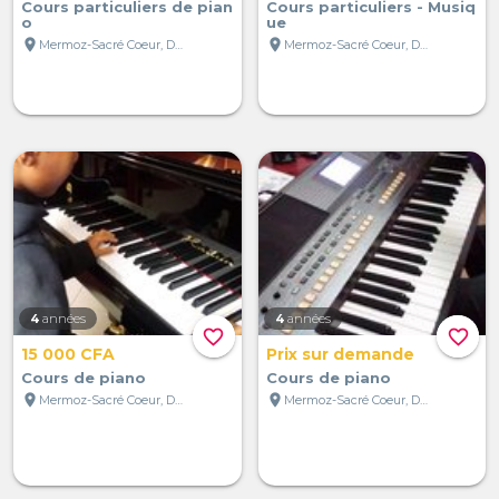
Cours particuliers de pian
Cours particuliers - Musiq
o
ue
location_on
location_on
Mermoz-Sacré Coeur, Dakar, Sénégal
Mermoz-Sacré Coeur, Dakar, Sénégal
4
années
4
années
favorite_border
favorite_border
15 000 CFA
Prix sur demande
Cours de piano
Cours de piano
location_on
location_on
Mermoz-Sacré Coeur, Dakar, Sénégal
Mermoz-Sacré Coeur, Dakar, Sénégal