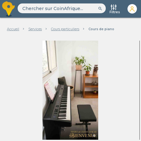
search
Filtres
Accueil
Services
Cours particuliers
Cours de piano