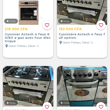
8
mois
8
mois
favorite_border
favorite_border
219 000 CFA
130 000 CFA
Cuisinier Astech 4 feux 6
Cuisinière Astech 4 feux f
0/60 a gaz avec four élec
ull option
trique
location_on
Dakar Plateau, Dakar, Sénégal
location_on
Dakar Plateau, Dakar, Sénégal
9
mois
9
mois
favorite_border
favorite_border