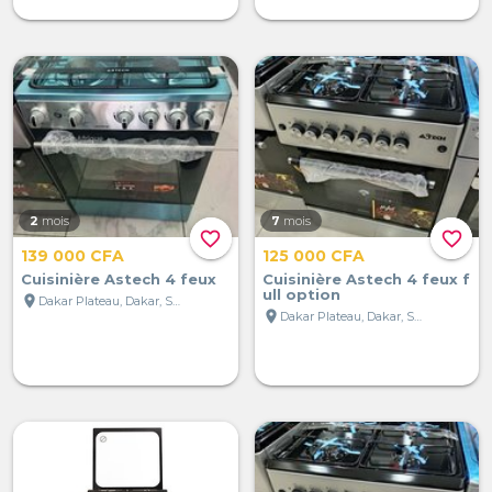
2
mois
7
mois
favorite_border
favorite_border
139 000 CFA
125 000 CFA
Cuisinière Astech 4 feux
Cuisinière Astech 4 feux f
ull option
location_on
Dakar Plateau, Dakar, Sénégal
location_on
Dakar Plateau, Dakar, Sénégal