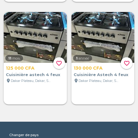
11
mois
1
année
favorite_border
favorite_border
125 000 CFA
130 000 CFA
Cuisinière astech 4 feux
Cuisinière Astech 4 feux
location_on
location_on
Dakar Plateau, Dakar, Sénégal
Dakar Plateau, Dakar, Sénégal
Changer de pays