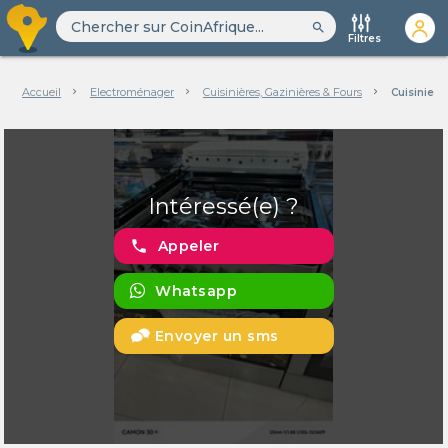
search
Filtres
Accueil
Electroménager
Cuisinières, Gazinières & Fours
Cuisiniers
Intéressé(e) ?
phone
Appeler
Whatsapp
Envoyer un sms