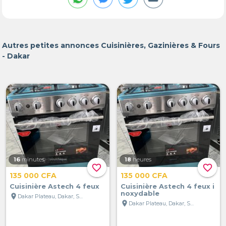
Autres petites annonces Cuisinières, Gazinières & Fours
- Dakar
16
minutes
18
heures
favorite_border
favorite_border
135 000 CFA
135 000 CFA
Cuisinière Astech 4 feux
Cuisinière Astech 4 feux i
noxydable
location_on
Dakar Plateau, Dakar, Sénégal
location_on
Dakar Plateau, Dakar, Sénégal