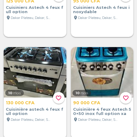
125 000 CFA
95 000 CFA
Cuisiniers Astech 4 feux f
Cuisiniers Astech 4 feux i
ull option
noxydable
location_on
location_on
Dakar Plateau, Dakar, Sénégal
Dakar Plateau, Dakar, Sénégal
10
mois
10
mois
favorite_border
favorite_border
130 000 CFA
90 000 CFA
Cuisinière astech 4 feux f
Cuisinière 4 feux Astech 5
ull option
0×50 inox full option xa
location_on
location_on
Dakar Plateau, Dakar, Sénégal
Dakar Plateau, Dakar, Sénégal