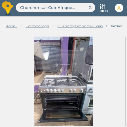
search
Filtres
Accueil
Electroménager
Cuisinières, Gazinières & Fours
Gazinière