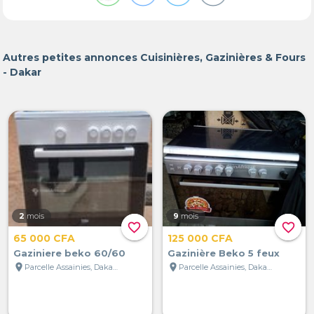
Autres petites annonces Cuisinières, Gazinières & Fours
- Dakar
2
mois
9
mois
favorite_border
favorite_border
65 000 CFA
125 000 CFA
Gaziniere beko 60/60
Gazinière Beko 5 feux
location_on
location_on
Parcelle Assainies, Dakar, Sénégal
Parcelle Assainies, Dakar, Sénégal