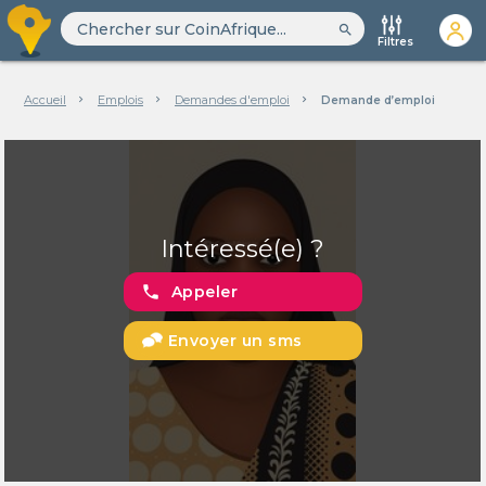
search
Filtres
Accueil
Emplois
Demandes d'emploi
Demande d’emploi
Intéressé(e) ?
phone
Appeler
Envoyer un sms