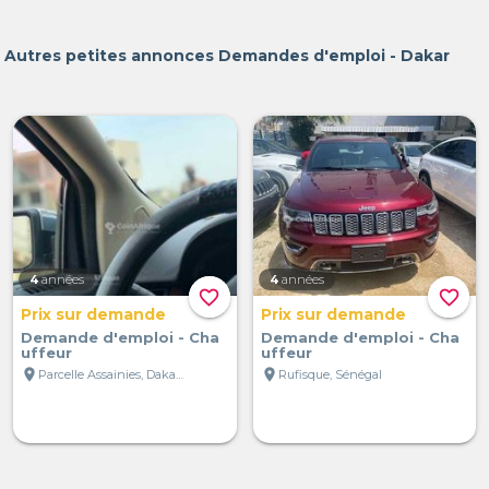
Autres petites annonces Demandes d'emploi - Dakar
4
années
4
années
favorite_border
favorite_border
Prix sur demande
Prix sur demande
Demande d'emploi - Cha
Demande d'emploi - Cha
uffeur
uffeur
location_on
location_on
Parcelle Assainies, Dakar, Sénégal
Rufisque, Sénégal