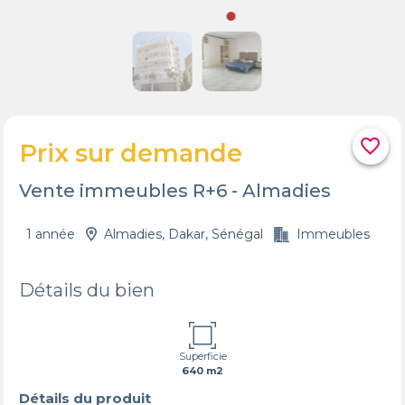
favorite_border
Prix sur demande
Vente immeubles R+6 - Almadies
1 année
Almadies, Dakar, Sénégal
Immeubles
Détails du bien
Superficie
640 m2
Détails du produit