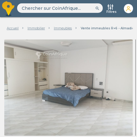
search
Filtres
Accueil
Immobilier
Immeubles
Vente immeubles R+6 - Almadies