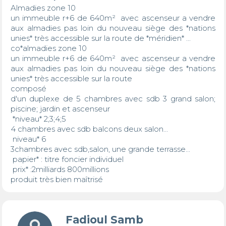
Almadies zone 10

un immeuble r+6 de 640m²  avec ascenseur a vendre 
aux almadies pas loin du nouveau siège des *nations 
unies* très accessible sur la route de *méridien* ...

co*almadies zone 10

un immeuble r+6 de 640m²  avec ascenseur a vendre 
aux almadies pas loin du nouveau siège des *nations 
unies* très accessible sur la route 

composé 

d'un duplexe de 5 chambres avec sdb 3 grand salon; 
piscine; jardin et ascenseur 

 *niveau* 2;3;4;5

4 chambres avec sdb balcons deux salon...

 niveau* 6

3chambres avec sdb,salon, une grande terrasse...

 papier* : titre foncier individuel 

 prix* :2milliards 800millions

produit très bien maîtrisé
Fadioul Samb