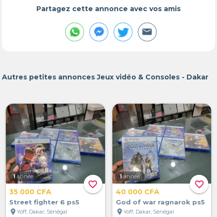
Partagez cette annonce avec vos amis
Autres petites annonces Jeux vidéo & Consoles - Dakar
1
année
1
année
favorite_border
favorite_border
35 000 CFA
40 000 CFA
Street fighter 6 ps5
God of war ragnarok ps5
location_on
location_on
Yoff, Dakar, Sénégal
Yoff, Dakar, Sénégal