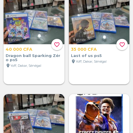
1
année
1
année
favorite_border
favorite_border
40 000 CFA
35 000 CFA
Dragon ball Sparking Zér
Last of us ps5
o ps5
location_on
Yoff, Dakar, Sénégal
location_on
Yoff, Dakar, Sénégal