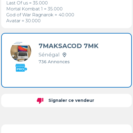
Last Of us = 35.000

Mortal Kombat 1 = 35.000 

God of War Ragnarok = 40.000 

Avatar = 30.000
7MAKSACOD 7MK
Sénégal
736 Annonces
thumb_down
Signaler ce vendeur