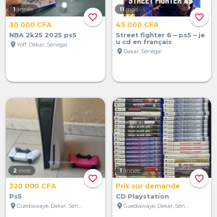
1
année
11
mois
favorite_border
favorite_border
30 000 CFA
45 000 CFA
NBA 2k25 2025 ps5
Street fighter 6 – ps5 – je
u cd en français
location_on
Yoff, Dakar, Sénégal
location_on
Dakar, Sénégal
2
mois
1
année
favorite_border
favorite_border
320 000 CFA
Prix sur demande
Ps5
CD Playstation
location_on
location_on
Guediawaye, Dakar, Sénégal
Guediawaye, Dakar, Sénégal