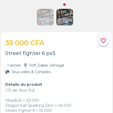
favorite_border
35 000 CFA
Street fighter 6 ps5
1 année
Yoff, Dakar, Sénégal
Jeux vidéo & Consoles
Détails du produit
CD de Jeux Ps5 

Nba2k25 = 30.000 

Dragon ball Sparking Zéro = 40.000

Street Fighter 6 = 35.000
