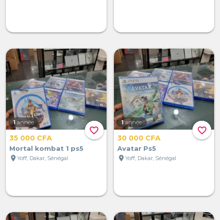
1
année
1
année
favorite_border
favorite_border
35 000 CFA
30 000 CFA
Mortal kombat 1 ps5
Avatar Ps5
location_on
location_on
Yoff, Dakar, Sénégal
Yoff, Dakar, Sénégal