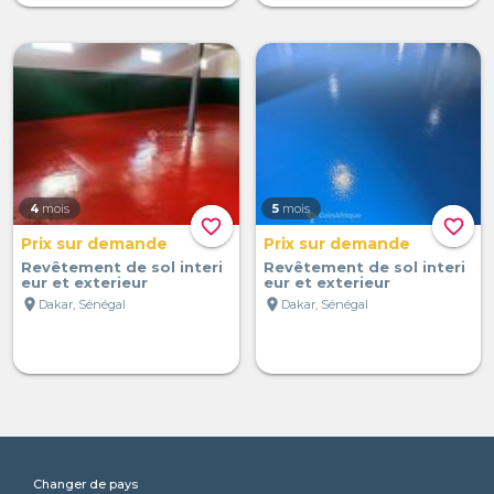
4
mois
5
mois
favorite_border
favorite_border
Prix sur demande
Prix sur demande
Revêtement de sol interi
Revêtement de sol interi
eur et exterieur
eur et exterieur
location_on
location_on
Dakar, Sénégal
Dakar, Sénégal
Changer de pays