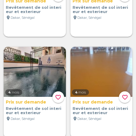
Prix sur demande
Prix sur demande
Revêtement de sol interi
Revêtement de sol interi
eur et exterieur
eur et exterieur
location_on
location_on
Dakar, Sénégal
Dakar, Sénégal
4
mois
4
mois
favorite_border
favorite_border
Prix sur demande
Prix sur demande
Revêtement de sol interi
Revêtement de sol interi
eur et exterieur
eur et exterieur
location_on
location_on
Dakar, Sénégal
Dakar, Sénégal