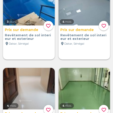
3
jours
4
mois
favorite_border
favorite_border
Prix sur demande
Prix sur demande
Revêtement de sol interi
Revêtement de sol interi
eur et exterieur
eur et exterieur
location_on
location_on
Dakar, Sénégal
Dakar, Sénégal
4
mois
4
mois
favorite_border
favorite_border