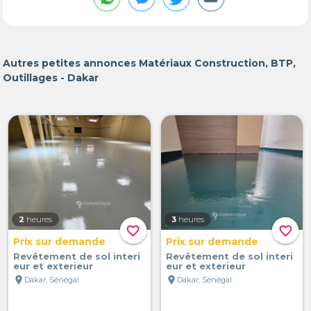
Autres petites annonces Matériaux Construction, BTP,
Outillages - Dakar
2
heures
3
heures
favorite_border
favorite_border
Prix sur demande
Prix sur demande
Revêtement de sol interi
Revêtement de sol interi
eur et exterieur
eur et exterieur
location_on
location_on
Dakar, Sénégal
Dakar, Sénégal