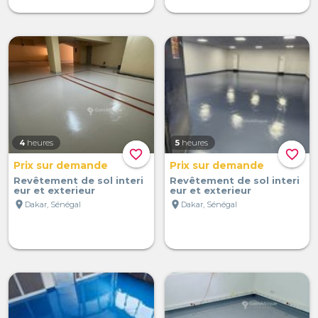
4
heures
5
heures
favorite_border
favorite_border
Prix sur demande
Prix sur demande
Revêtement de sol interi
Revêtement de sol interi
eur et exterieur
eur et exterieur
location_on
location_on
Dakar, Sénégal
Dakar, Sénégal