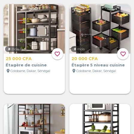
8
mois
8
mois
favorite_border
favorite_border
25 000 CFA
20 000 CFA
Étagère de cuisine
Étagère 5 niveau cuisine
location_on
location_on
Colobane, Dakar, Sénégal
Colobane, Dakar, Sénégal