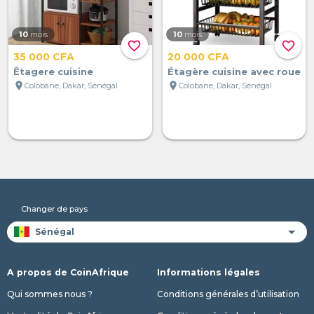
10
mois
10
mois
favorite_border
favorite_border
35 000 CFA
20 000 CFA
Êtagere cuisine
Étagère cuisine avec roue
location_on
location_on
Colobane, Dakar, Sénégal
Colobane, Dakar, Sénégal
Changer de pays
A propos de CoinAfrique
Informations légales
Qui sommes nous ?
Conditions générales d’utilisation