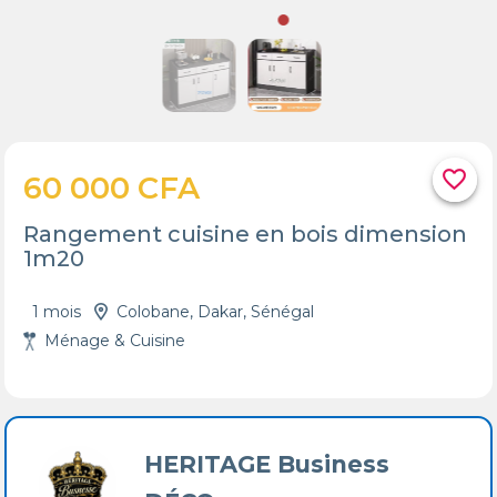
favorite_border
60 000 CFA
Rangement cuisine en bois dimension
1m20
1 mois
Colobane, Dakar, Sénégal
Ménage & Cuisine
HERITAGE Business