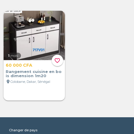
1
mois
favorite_border
60 000 CFA
Rangement cuisine en bo
is dimension 1m20
location_on
Colobane, Dakar, Sénégal
Changer de pays