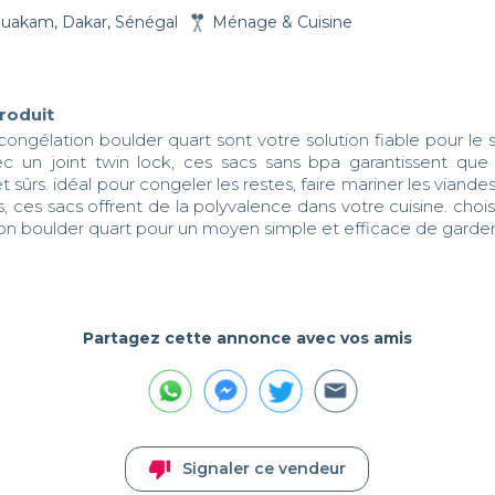
uakam, Dakar, Sénégal
Ménage & Cuisine
produit
congélation boulder quart sont votre solution fiable pour le 
ec un joint twin lock, ces sacs sans bpa garantissent que 
et sûrs. idéal pour congeler les restes, faire mariner les viande
s, ces sacs offrent de la polyvalence dans votre cuisine. choisi
on boulder quart pour un moyen simple et efficace de garder 
Partagez cette annonce avec vos amis
thumb_down
Signaler ce vendeur