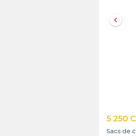
chevron_left
5 250 
Sacs de c