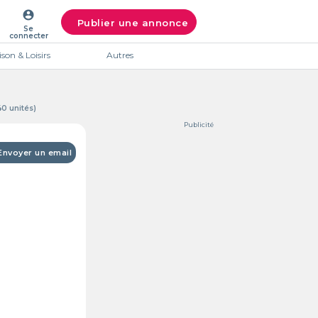
account_circle
Publier une annonce
Se
connecter
son & Loisirs
Autres
40 unités)
Publicité
Envoyer un email
Intéres