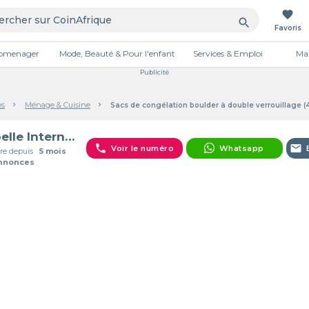
favorite
search
Favoris
tromenager
Mode, Beauté & Pour l'enfant
Services & Emploi
Mai
Publicité
es
Ménage & Cuisine
Sacs de congélation boulder à double verrouillage (
Babelle International
phone
email
Voir le numéro
Whatsapp
e depuis
5 mois
Annonces