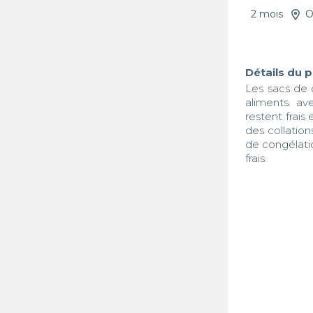
2 mois
O
Détails du 
Les sacs de 
aliments. av
restent frais 
des collation
de congélati
frais.