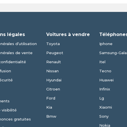
ns légales
Voitures à vendre
Téléphones
érales d’utilisation
Toyota
Iphone
énérales de vente
Peugeot
Samsung-Gala
confidentialité
Renault
Itel
fusion
Nissan
Tecno
écurité
Hyundai
Huawei
Citroen
Infinix
Ford
Lg
ments
Kia
Xiaomi
visibilité
Bmw
Sony
nonces gratuites
Nokia