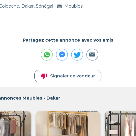
Colobane, Dakar, Sénégal
Meubles
Partagez cette annonce avec vos amis
thumb_down
Signaler ce vendeur
 annonces Meubles - Dakar