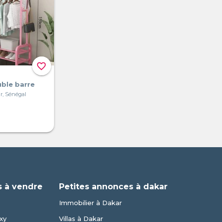
favorite_border
ble barre
r, Sénégal
 à vendre
Petites annonces à dakar
Immobilier à Dakar
xy
Villas à Dakar