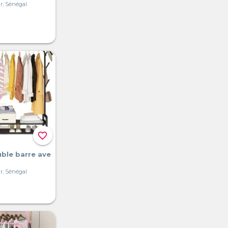
r, Sénégal
favorite_border
ble barre ave
r, Sénégal