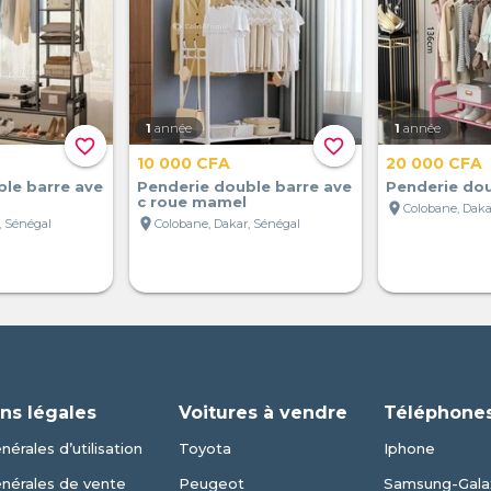
1
année
1
année
favorite_border
favorite_border
10 000 CFA
20 000 CFA
le barre ave
Penderie double barre ave
Penderie dou
c roue mamel
location_on
Colobane, Daka
location_on
, Sénégal
Colobane, Dakar, Sénégal
ns légales
Voitures à vendre
Téléphones
érales d’utilisation
Toyota
Iphone
énérales de vente
Peugeot
Samsung-Gala