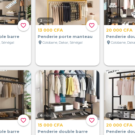
2
mois
2
mois
favorite_border
favorite_border
13 000 CFA
20 000 CFA
ble barre
Penderie porte manteau
Penderie dou
location_on
location_on
, Sénégal
Colobane, Dakar, Sénégal
Colobane, Daka
6
mois
7
mois
favorite_border
favorite_border
15 000 CFA
20 000 CFA
ble barre
Penderie double barre
Penderie dou