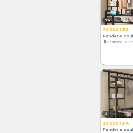
24
jours
20 000 CFA
Penderie dou
location_on
Colobane, Dakar
2
mois
20 000 CFA
Penderie dou