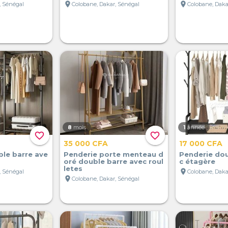
location_on
location_on
, Sénégal
Colobane, Dakar, Sénégal
Colobane, Daka
8
mois
1
année
favorite_border
favorite_border
35 000 CFA
17 000 CFA
le barre ave
Penderie porte menteau d
Penderie dou
oré double barre avec roul
c étagère
letes
location_on
, Sénégal
Colobane, Daka
location_on
Colobane, Dakar, Sénégal