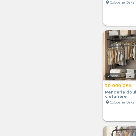
location_on
Colobane, Dakar
7
mois
20 000 CFA
Penderie doub
c étagére
location_on
Colobane, Dakar