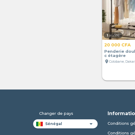
1
année
20 000 CFA
Penderie doub
c étagère
location_on
Colobane, Dakar
Informatio
Changer de pays
Conditions gén
Conditions g