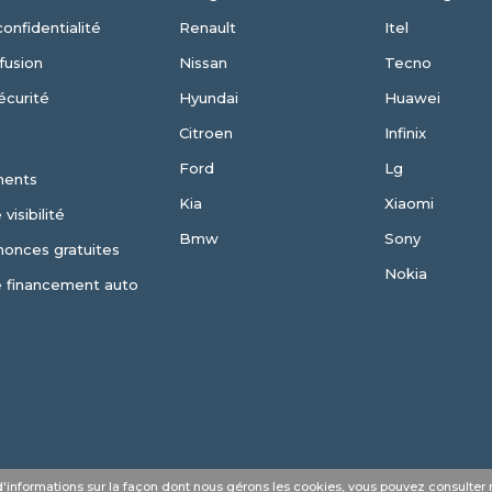
confidentialité
Renault
Itel
fusion
Nissan
Tecno
écurité
Hyundai
Huawei
Citroen
Infinix
Ford
Lg
ments
Kia
Xiaomi
visibilité
Bmw
Sony
nonces gratuites
Nokia
e financement auto
s d'informations sur la façon dont nous gérons les cookies, vous pouvez consulter