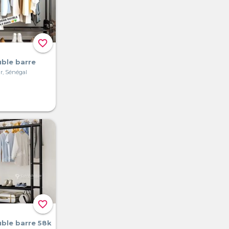
favorite_border
ble barre
r, Sénégal
favorite_border
ble barre 58k