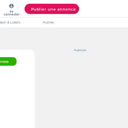
account_circle
Publier une annonce
Se
connecter
son & Loisirs
Autres
Publicité
sapp