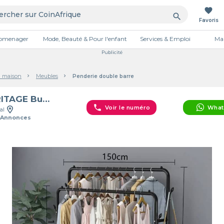
favorite
search
Favoris
tromenager
Mode, Beauté & Pour l'enfant
Services & Emploi
Mai
Publicité
a maison
Meubles
Penderie double barre
HERITAGE Business DÉCO
phone
Voir le numéro
What
al
 Annonces