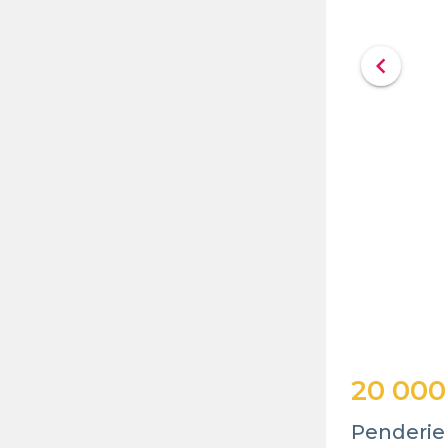
chevron_left
20 000
Penderie