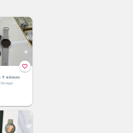
favorite_border
h 7 40mm
 Sénégal