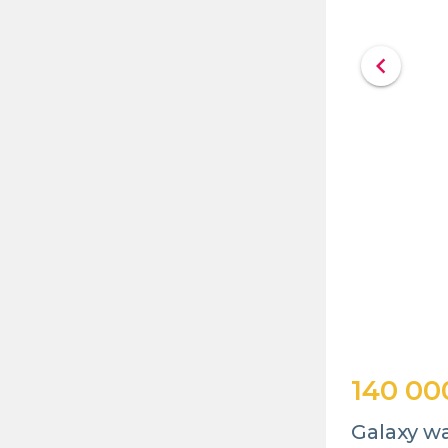
chevron_left
140 00
Galaxy 