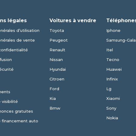
ns légales
Voitures à vendre
Téléphones
érales d’utilisation
Toyota
Iphone
énérales de vente
Peugeot
Samsung-Gala
confidentialité
Renault
Itel
fusion
Nissan
Tecno
écurité
Hyundai
Huawei
Citroen
Infinix
Ford
Lg
ments
Kia
Xiaomi
visibilité
Bmw
Sony
nonces gratuites
Nokia
e financement auto