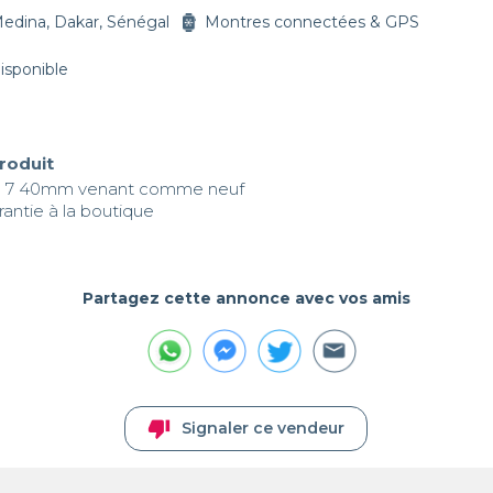
edina, Dakar, Sénégal
Montres connectées & GPS
disponible
produit
h 7 40mm venant comme neuf 

rantie à la boutique
Partagez cette annonce avec vos amis
thumb_down
Signaler ce vendeur