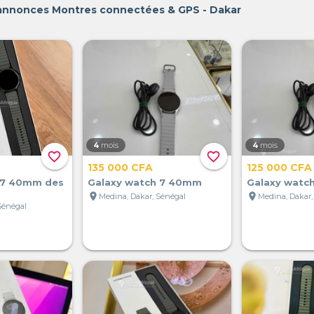
 annonces Montres connectées & GPS - Dakar
4
mois
4
mois
favorite_border
favorite_border
135 000 CFA
125 000 CFA
 7 40mm des
Galaxy watch 7 40mm
Galaxy watc
location_on
location_on
Medina, Dakar, Sénégal
Medina, Dakar,
Sénégal