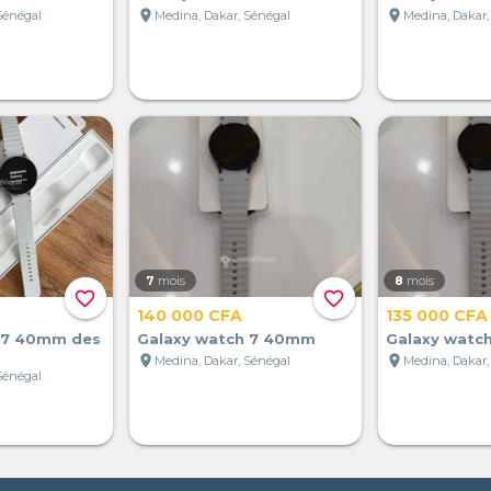
location_on
location_on
Sénégal
Medina, Dakar, Sénégal
Medina, Dakar,
7
mois
8
mois
favorite_border
favorite_border
140 000 CFA
135 000 CFA
 7 40mm des
Galaxy watch 7 40mm
Galaxy watc
location_on
location_on
Medina, Dakar, Sénégal
Medina, Dakar,
Sénégal