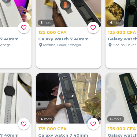
5
mois
6
mois
favorite_border
favorite_border
125 000 CFA
125 000 CFA
h 7 40mm
Galaxy Watch 7 40mm
Galaxy watch
location_on
location_on
Sénégal
Medina, Dakar, Sénégal
Medina, Dakar,
6
mois
6
mois
favorite_border
favorite_border
135 000 CFA
135 000 CFA
h 7 40mm
Galaxy watch 7 40mm
Galaxy watc