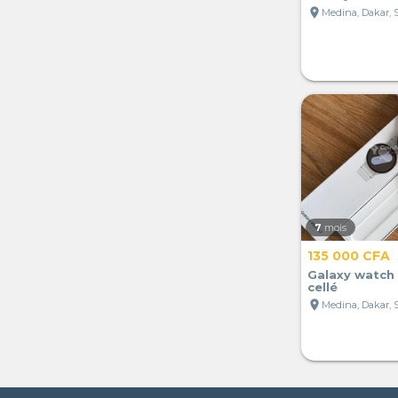
location_on
Medina, Dakar, 
7
mois
135 000 CFA
Galaxy watch
cellé
location_on
Medina, Dakar, 