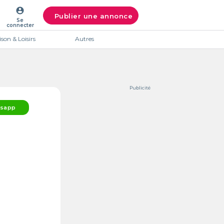
account_circle
Publier une annonce
Se
connecter
son & Loisirs
Autres
Publicité
sapp
Intéres