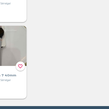
 Sénégal
favorite_border
h 7 40mm
 Sénégal