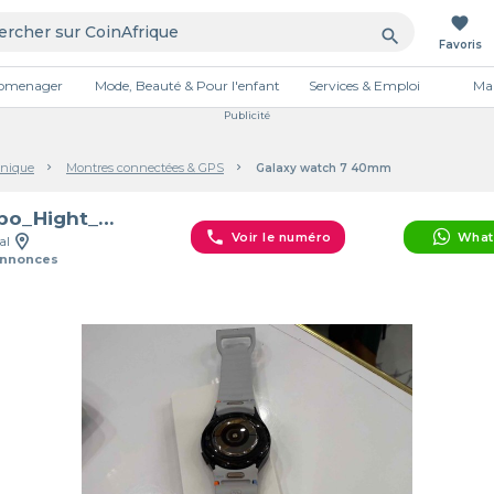
favorite
search
Favoris
tromenager
Mode, Beauté & Pour l'enfant
Services & Emploi
Mai
Publicité
onique
Montres connectées & GPS
Galaxy watch 7 40mm
Karbo_Hight_Tech
phone
Voir le numéro
What
al
Annonces