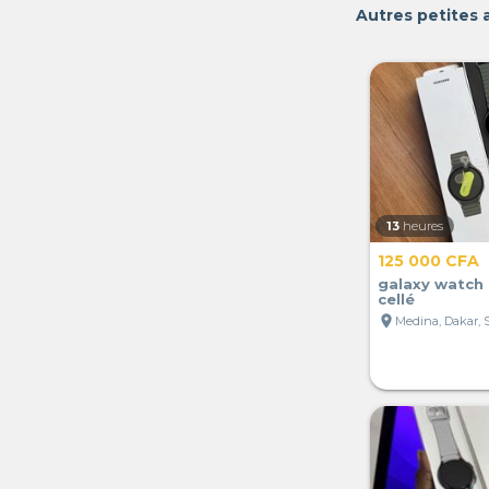
Autres petites
13
heures
125 000 CFA
galaxy watch
cellé
location_on
Medina, Dakar, 