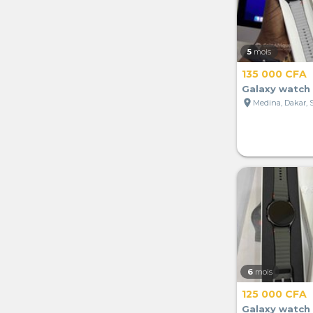
5
mois
135 000 CFA
Galaxy watc
location_on
Medina, Dakar, 
6
mois
125 000 CFA
Galaxy watc