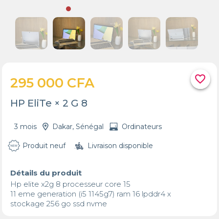
favorite_border
295 000 CFA
HP EliTe × 2 G 8
3 mois
Dakar, Sénégal
Ordinateurs
Produit neuf
Livraison disponible
Détails du produit
Hp elite x2g 8 processeur core 15 

11 eme generation (i5 1145g7) ram 16 lpddr4 x 

stockage 256 go ssd nvme