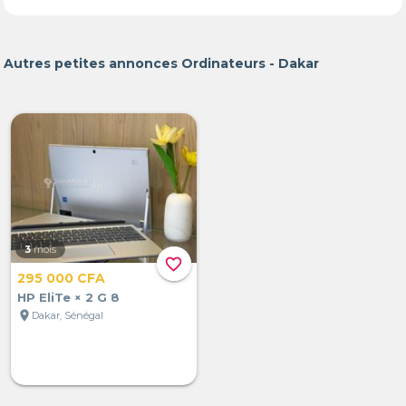
Autres petites annonces Ordinateurs - Dakar
3
mois
favorite_border
295 000 CFA
HP EliTe × 2 G 8
location_on
Dakar, Sénégal