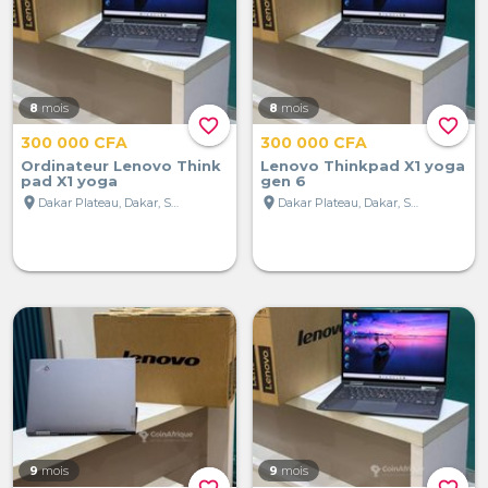
8
mois
8
mois
favorite_border
favorite_border
300 000 CFA
300 000 CFA
Ordinateur Lenovo Think
Lenovo Thinkpad X1 yoga
pad X1 yoga
gen 6
location_on
location_on
Dakar Plateau, Dakar, Sénégal
Dakar Plateau, Dakar, Sénégal
9
mois
9
mois