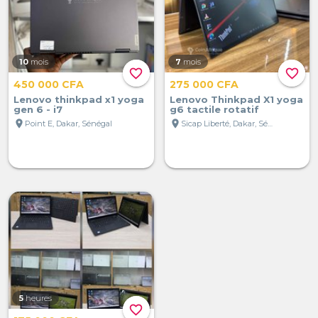
10
mois
7
mois
favorite_border
favorite_border
450 000 CFA
275 000 CFA
Lenovo thinkpad x1 yoga
Lenovo Thinkpad X1 yoga
gen 6 - i7
g6 tactile rotatif
location_on
location_on
Point E, Dakar, Sénégal
Sicap Liberté, Dakar, Sénégal
5
heures
favorite_border