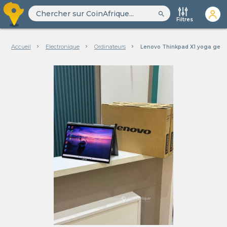
search
Filtres
Accueil
Electronique
Ordinateurs
Lenovo Thinkpad X1 yoga gen 