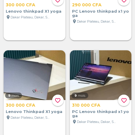
favorite_border
favorite_border
300 000 CFA
290 000 CFA
Lenovo thinkpad X1 yoga
PC Lenovo thinkpad x1 yo
ga
location_on
Dakar Plateau, Dakar, Sénégal
location_on
Dakar Plateau, Dakar, Sénégal
9
mois
9
mois
favorite_border
favorite_border
300 000 CFA
310 000 CFA
Lenovo Thinkpad X1 yoga
PC Lenovo thinkpad x1 yo
ga
location_on
Dakar Plateau, Dakar, Sénégal
location_on
Dakar Plateau, Dakar, Sénégal