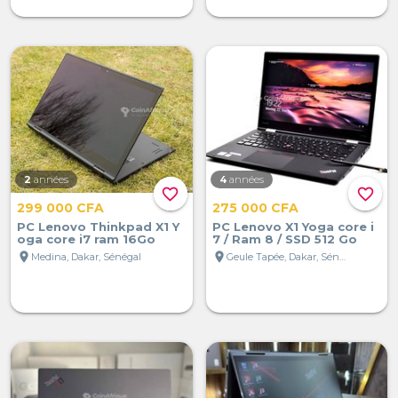
2
années
4
années
favorite_border
favorite_border
299 000 CFA
275 000 CFA
PC Lenovo Thinkpad X1 Y
PC Lenovo X1 Yoga core i
oga core i7 ram 16Go
7 / Ram 8 / SSD 512 Go
location_on
location_on
Medina, Dakar, Sénégal
Geule Tapée, Dakar, Sénégal