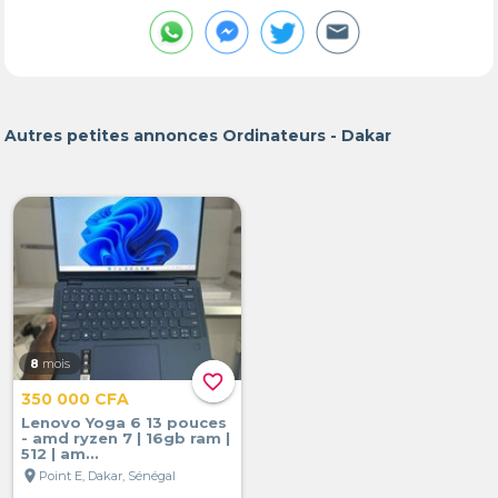
Autres petites annonces Ordinateurs - Dakar
8
mois
favorite_border
350 000 CFA
Lenovo Yoga 6 13 pouces
- amd ryzen 7 | 16gb ram |
512 | am...
location_on
Point E, Dakar, Sénégal