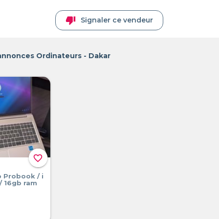
thumb_down
Signaler ce vendeur
annonces Ordinateurs - Dakar
favorite_border
 Probook / i
a / 16gb ram