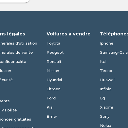
ns légales
Voitures à vendre
Téléphones
érales d’utilisation
Toyota
Iphone
énérales de vente
Peugeot
Samsung-Gala
confidentialité
Renault
Itel
fusion
Nissan
Tecno
écurité
Hyundai
Huawei
Citroen
Infinix
Ford
Lg
ments
Kia
Xiaomi
visibilité
Bmw
Sony
nonces gratuites
Nokia