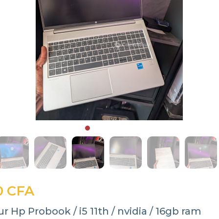
0 CFA
r Hp Probook / i5 11th / nvidia / 16gb ram