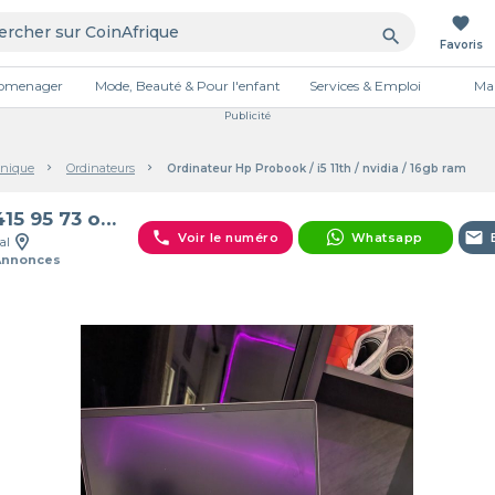
favorite
search
Favoris
tromenager
Mode, Beauté & Pour l'enfant
Services & Emploi
Mai
Publicité
onique
Ordinateurs
Ordinateur Hp Probook / i5 11th / nvidia / 16gb ram
77 415 95 73 ordinateur portab
phone
email
Voir le numéro
Whatsapp
al
Annonces