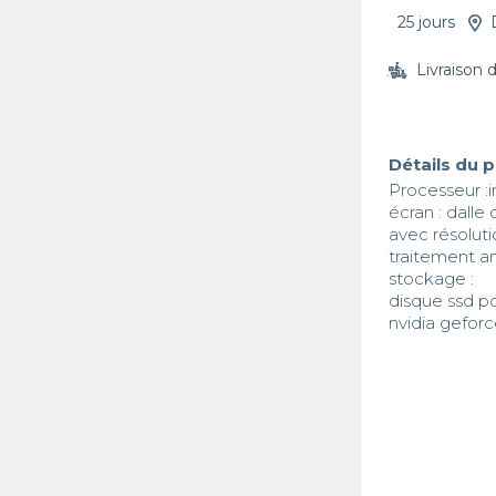
25 jours
Livraison 
Détails du 
Processeur :i
écran : dalle
avec résolutio
traitement an
stockage : 

disque ssd pc
nvidia gefor