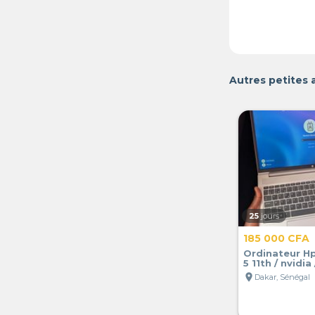
Autres petites 
25
jours
185 000 CFA
Ordinateur Hp
5 11th / nvidi
location_on
Dakar, Sénégal