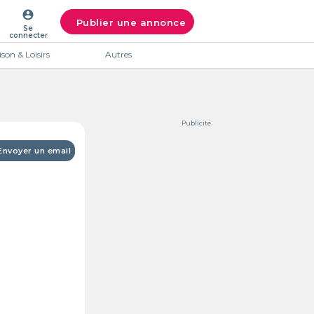
account_circle
Publier une annonce
Se
connecter
son & Loisirs
Autres
Publicité
Envoyer un email