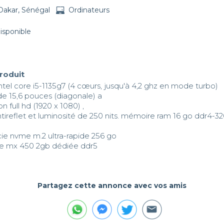
Dakar, Sénégal
Ordinateurs
disponible
produit
ntel core i5-1135g7 (4 cœurs, jusqu'à 4,2 ghz en mode turbo) 

 de 15,6 pouces (diagonale) a

n full hd (1920 x 1080) , 

tireflet et luminosité de 250 nits. mémoire ram 16 go ddr4-32
ie nvme m.2 ultra-rapide 256 go 

ce mx 450 2gb dédiée ddr5
Partagez cette annonce avec vos amis