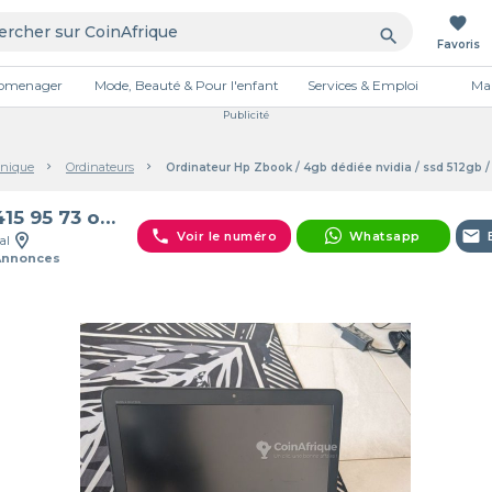
favorite
search
Favoris
tromenager
Mode, Beauté & Pour l'enfant
Services & Emploi
Mai
Publicité
onique
Ordinateurs
Ordinateur Hp Zbook / 4gb dédiée nvidia / ssd 512gb 
77 415 95 73 ordinateur portab
phone
email
Voir le numéro
Whatsapp
al
Annonces