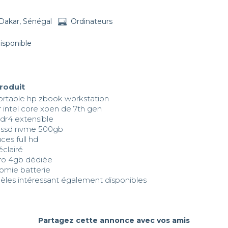
Dakar, Sénégal
Ordinateurs
disponible
produit
ortable hp zbook workstation 

 intel core xoen de 7th gen 

dr4 extensible 

r ssd nvme 500gb 

ces full hd 

clairé 

ro 4gb dédiée 

mie batterie 

èles intéressant également disponibles
Partagez cette annonce avec vos amis