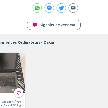
thumb_down
Signaler ce vendeur
annonces Ordinateurs - Dakar
favorite_border
p Zbook / 4g
a / ssd 512g