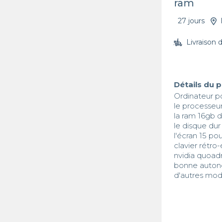
ram
27 jours
Livraison 
Détails du 
Ordinateur p
le processeur
la ram 16gb d
le disque du
l'écran 15 pou
clavier rétro-é
nvidia quoad
bonne autono
d'autres mod