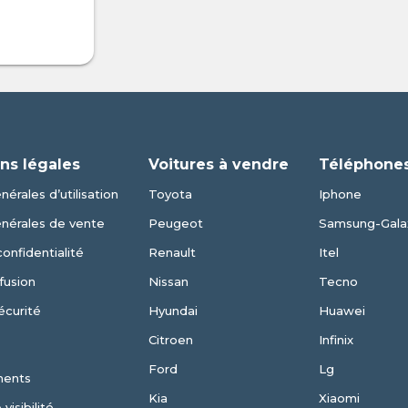
ns légales
Voitures à vendre
Téléphones
érales d’utilisation
Toyota
Iphone
énérales de vente
Peugeot
Samsung-Gala
confidentialité
Renault
Itel
fusion
Nissan
Tecno
écurité
Hyundai
Huawei
Citroen
Infinix
Ford
Lg
ments
Kia
Xiaomi
visibilité