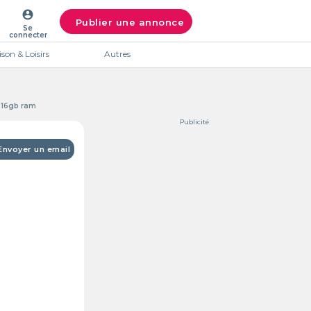
account_circle
Publier une annonce
Se
connecter
son & Loisirs
Autres
/ 16gb ram
Publicité
Envoyer un email