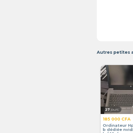
Autres petites 
27
jours
185 000 CFA
Ordinateur H
b dédiée nvidi