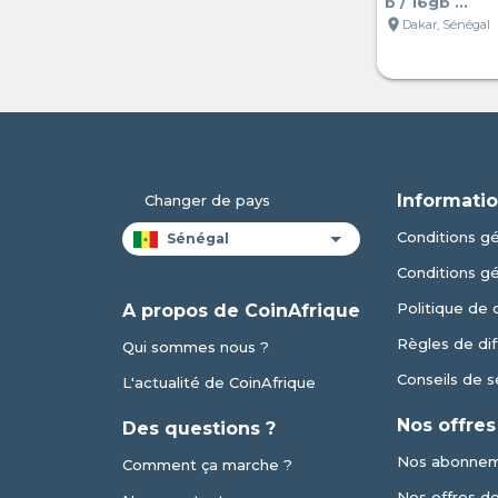
b / 16gb ...
location_on
Dakar, Sénégal
Informatio
Changer de pays
Conditions gén
Conditions g
Politique de 
A propos de CoinAfrique
Règles de dif
Qui sommes nous ?
Conseils de s
L'actualité de CoinAfrique
Nos offres
Des questions ?
Nos abonne
Comment ça marche ?
Nos offres de 