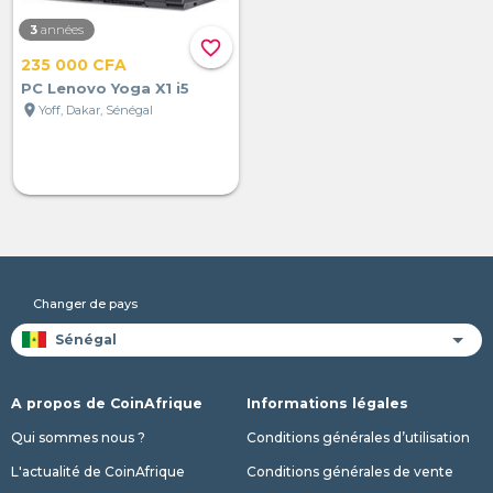
3
années
favorite_border
235 000 CFA
PC Lenovo Yoga X1 i5
location_on
Yoff, Dakar, Sénégal
Changer de pays
A propos de CoinAfrique
Informations légales
Qui sommes nous ?
Conditions générales d’utilisation
L'actualité de CoinAfrique
Conditions générales de vente