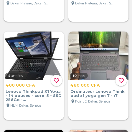
location_on
location_on
Dakar Plateau, Dakar, Sénégal
Dakar Plateau, Dakar, Sénégal
4
années
10
mois
favorite_border
favorite_border
400 000 CFA
480 000 CFA
Lenovo Thinkpad X1 Yoga
Ordinateur Lenovo Think
- 14 pouces - core i5 - SSD
pad x1 yoga gen 7 - i7
256Go -...
location_on
Point E, Dakar, Sénégal
location_on
HLM, Dakar, Sénégal