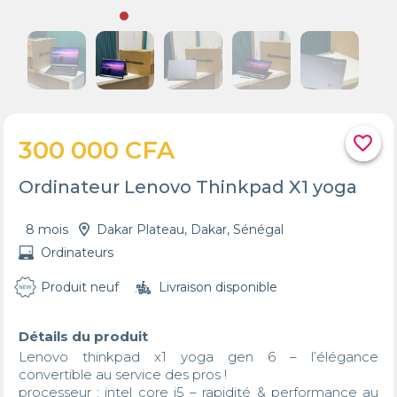
favorite_border
300 000 CFA
Ordinateur Lenovo Thinkpad X1 yoga
8 mois
Dakar Plateau, Dakar, Sénégal
Ordinateurs
Produit neuf
Livraison disponible
Détails du produit
Lenovo thinkpad x1 yoga gen 6 – l’élégance 
convertible au service des pros !

processeur : intel core i5 – rapidité & performance au 