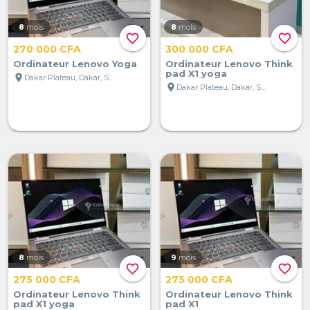
8
mois
8
mois
favorite_border
favorite_border
270 000 CFA
300 000 CFA
Ordinateur Lenovo Yoga
Ordinateur Lenovo Think
pad X1 yoga
location_on
Dakar Plateau, Dakar, Sénégal
location_on
Dakar Plateau, Dakar, Sénégal
8
mois
9
mois
favorite_border
favorite_border
275 000 CFA
275 000 CFA
Ordinateur Lenovo Think
Ordinateur Lenovo Think
pad X1 yoga
pad X1