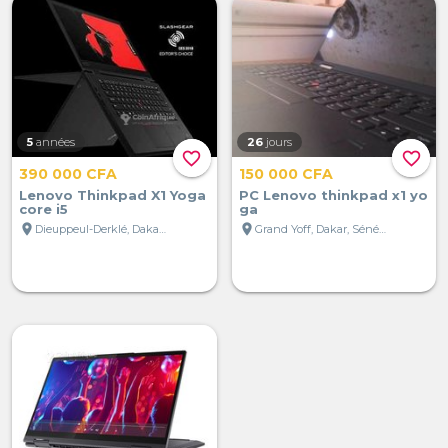
5
années
26
jours
favorite_border
favorite_border
390 000 CFA
150 000 CFA
Lenovo Thinkpad X1 Yoga
PC Lenovo thinkpad x1 yo
core i5
ga
location_on
location_on
Dieuppeul-Derklé, Dakar, Sénégal
Grand Yoff, Dakar, Sénégal