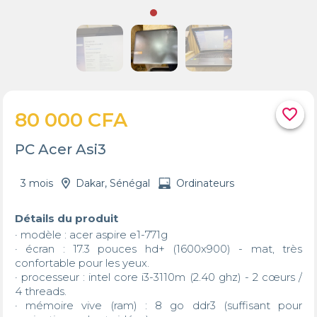
favorite_border
80 000 CFA
PC Acer Asi3
3 mois
Dakar, Sénégal
Ordinateurs
Détails du produit
· modèle : acer aspire e1-771g

· écran : 17.3 pouces hd+ (1600x900) - mat, très 
confortable pour les yeux.

· processeur : intel core i3-3110m (2.40 ghz) - 2 cœurs / 
4 threads.

· mémoire vive (ram) : 8 go ddr3 (suffisant pour 