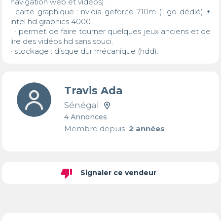
navigation web et vidéos).

· carte graphique : nvidia geforce 710m (1 go dédié) + 
intel hd graphics 4000.

  · permet de faire tourner quelques jeux anciens et de 
lire des vidéos hd sans souci.

· stockage : disque dur mécanique (hdd).
Travis Ada
Sénégal
4 Annonces
Membre depuis
2 années
thumb_down
Signaler ce vendeur