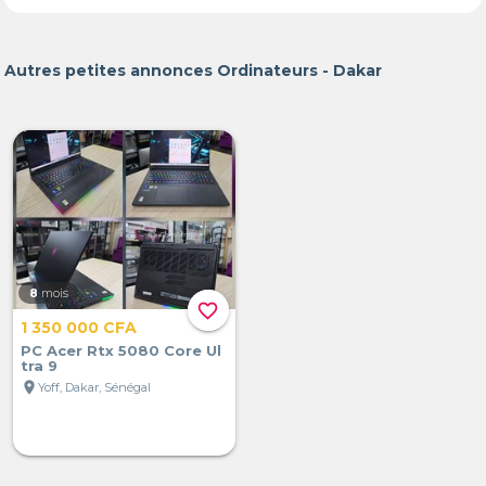
Autres petites annonces Ordinateurs - Dakar
8
mois
favorite_border
1 350 000 CFA
PC Acer Rtx 5080 Core Ul
tra 9
location_on
Yoff, Dakar, Sénégal