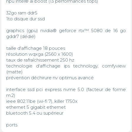
npu intel® ai boost (13 performances tops)

32go ram ddr5

1to disque dur ssd 

graphics (gpu) nvidia® geforce rtx™ 5080 de 16 go 
gddr7 (dédié)

taille d'affichage 18 pouces

résolution wqxga (2560 x 1600)

taux de rafraîchissement 250 hz

technologie d'affichage ips technology, comfyview 
(matte)

prévention déchirure nv optimus avancé

interface ssd pci express nvme 5.0 (facteur de forme 
m.2)

ieee 802.11be (wi-fi 7), killer 1750x

ethernet 5 gigabit ethernet

bluetooth 5.4 ou supérieur

ports