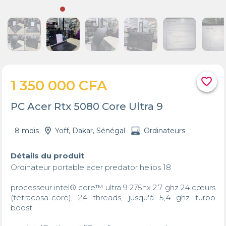
favorite_border
1 350 000 CFA
PC Acer Rtx 5080 Core Ultra 9
8 mois
Yoff, Dakar, Sénégal
Ordinateurs
Détails du produit
Ordinateur portable acer predator helios 18

processeur intel® core™ ultra 9 275hx 2.7 ghz 24 cœurs 
(tetracosa-core), 24 threads, jusqu'à 5,4 ghz turbo 
boost
