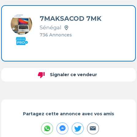
7MAKSACOD 7MK
Sénégal
736 Annonces
thumb_down
Signaler ce vendeur
Partagez cette annonce avec vos amis