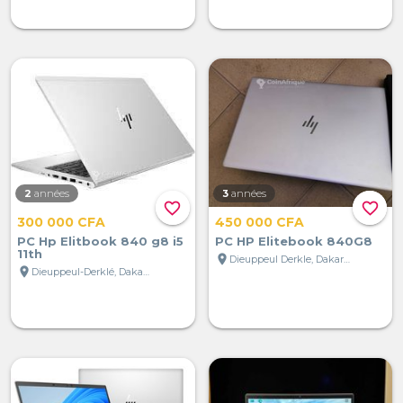
2
années
3
années
favorite_border
favorite_border
300 000 CFA
450 000 CFA
PC Hp Elitbook 840 g8 i5
PC HP Elitebook 840G8
11th
location_on
Dieuppeul Derkle, Dakar, Sénégal
location_on
Dieuppeul-Derklé, Dakar, Sénégal