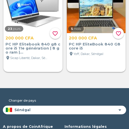
23
jours
5
mois
favorite_border
favorite_border
200 000 CFA
200 000 CFA
PC HP Elitebook 840 g8 c
PC HP EliteBook 840 G8
ore i5 11e génération | 8 g
core i5
o ram |...
location_on
Yoff, Dakar, Sénégal
location_on
Sicap Liberté, Dakar, Sénégal
Changer de pays
A propos de CoinAfrique
Informations légales