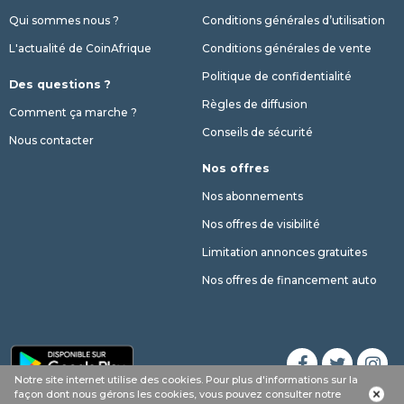
Qui sommes nous ?
Conditions générales d’utilisation
L'actualité de CoinAfrique
Conditions générales de vente
Politique de confidentialité
Des questions ?
Règles de diffusion
Comment ça marche ?
Conseils de sécurité
Nous contacter
Nos offres
Nos abonnements
Nos offres de visibilité
Limitation annonces gratuites
Nos offres de financement auto
Notre site internet utilise des cookies. Pour plus d'informations sur la
Appel
SMS
phone
façon dont nous gérons les cookies, vous pouvez consulter notre