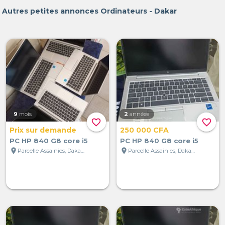
Autres petites annonces Ordinateurs - Dakar
9
mois
2
années
favorite_border
favorite_border
Prix sur demande
250 000 CFA
PC HP 840 G8 core i5
PC HP 840 G8 core i5
location_on
location_on
Parcelle Assainies, Dakar, Sénégal
Parcelle Assainies, Dakar, Sénégal