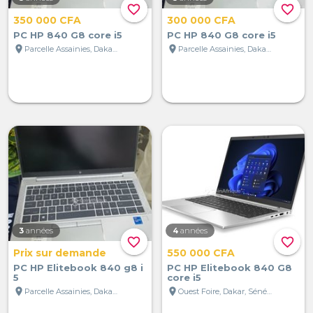
favorite_border
favorite_border
350 000 CFA
300 000 CFA
PC HP 840 G8 core i5
PC HP 840 G8 core i5
location_on
location_on
Parcelle Assainies, Dakar, Sénégal
Parcelle Assainies, Dakar, Sénégal
3
années
4
années
favorite_border
favorite_border
Prix sur demande
550 000 CFA
PC HP Elitebook 840 g8 i
PC HP Elitebook 840 G8
5
core i5
location_on
location_on
Parcelle Assainies, Dakar, Sénégal
Ouest Foire, Dakar, Sénégal