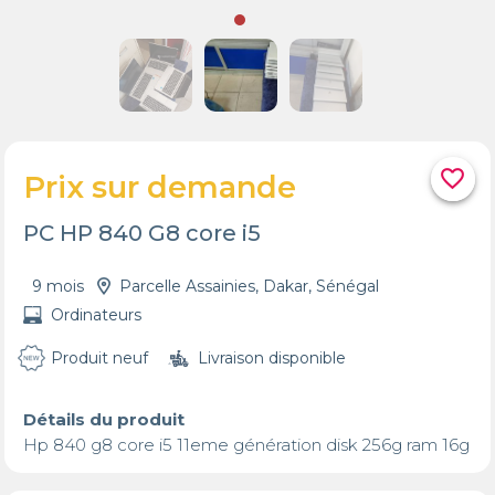
favorite_border
Prix sur demande
PC HP 840 G8 core i5
9 mois
Parcelle Assainies, Dakar, Sénégal
Ordinateurs
Produit neuf
Livraison disponible
Détails du produit
Hp 840 g8 core i5 11eme génération disk 256g ram 16g