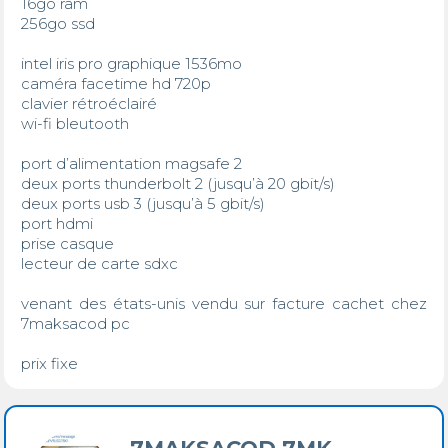
16go ram 

256go ssd 

intel iris pro graphique 1536mo 

caméra facetime hd 720p 

clavier rétroéclairé 

wi-fi bleutooth 

port d’alimentation magsafe 2

deux ports thunderbolt 2 (jusqu’à 20 gbit/s)

deux ports usb 3 (jusqu’à 5 gbit/s)

port hdmi

prise casque

lecteur de carte sdxc

venant des états-unis vendu sur facture cachet chez 
7maksacod pc 

prix fixe