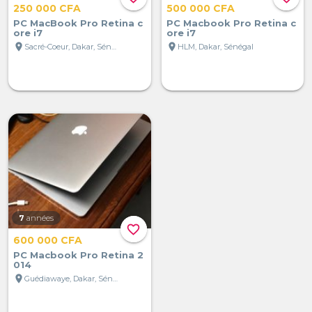
250 000 CFA
500 000 CFA
PC MacBook Pro Retina c
PC Macbook Pro Retina c
ore i7
ore i7
location_on
location_on
Sacré-Coeur, Dakar, Sénégal
HLM, Dakar, Sénégal
7
années
favorite_border
600 000 CFA
PC Macbook Pro Retina 2
014
location_on
Guédiawaye, Dakar, Sénégal