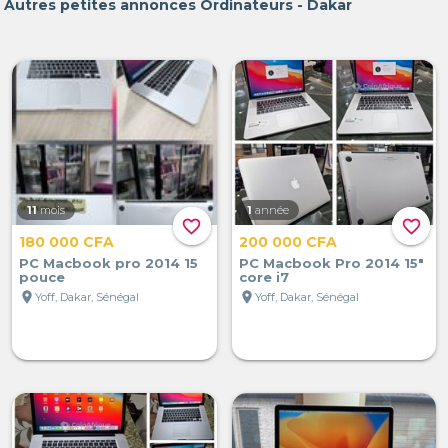
Autres petites annonces Ordinateurs - Dakar
11
mois
1
année
favorite_border
favorite_border
180 000 CFA
200 000 CFA
PC Macbook pro 2014 15
PC Macbook Pro 2014 15"
pouce
core i7
location_on
location_on
Yoff, Dakar, Sénégal
Yoff, Dakar, Sénégal