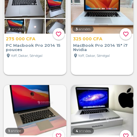
2
années
3
années
favorite_border
favorite_border
275 000 CFA
325 000 CFA
PC Macbook Pro 2014 15
MacBook Pro 2014 15" i7
pouces
Nvidia
location_on
location_on
Yoff, Dakar, Sénégal
Yoff, Dakar, Sénégal
1
année
4
années
favorite_border
favorite_border