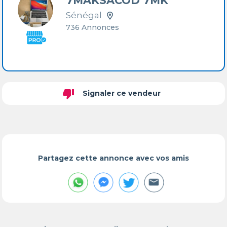
7MAKSACOD 7MK
Sénégal
736 Annonces
thumb_down
Signaler ce vendeur
Partagez cette annonce avec vos amis