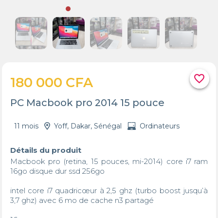
favorite_border
180 000 CFA
PC Macbook pro 2014 15 pouce
11 mois
Yoff, Dakar, Sénégal
Ordinateurs
Détails du produit
Macbook pro (retina, 15 pouces, mi-2014) core i7 ram 
16go disque dur ssd 256go 

intel core i7 quadricœur à 2,5 ghz (turbo boost jusqu’à 
3,7 ghz) avec 6 mo de cache n3 partagé
