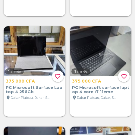
1
année
1
année
favorite_border
favorite_border
375 000 CFA
375 000 CFA
PC Microsoft Surface Lap
PC Microsoft surface lapt
top 4 256Gb
op 4 core i7 11eme
location_on
location_on
Dakar Plateau, Dakar, Sénégal
Dakar Plateau, Dakar, Sénégal