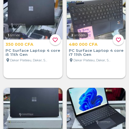
1
année
2
années
favorite_border
favorite_border
350 000 CFA
480 000 CFA
PC Surface Laptop 4 core
PC Surface Laptop 4 core
i5 11th Gen
i7 11th Gen
location_on
location_on
Dakar Plateau, Dakar, Sénégal
Dakar Plateau, Dakar, Sénégal