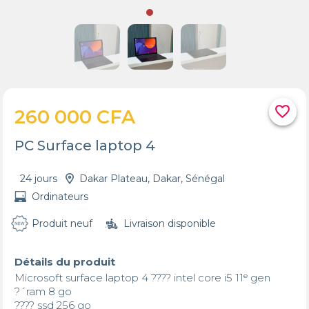
favorite_border
260 000 CFA
PC Surface laptop 4
24 jours
Dakar Plateau, Dakar, Sénégal
Ordinateurs
Produit neuf
Livraison disponible
Détails du produit
Microsoft surface laptop 4 ???? intel core i5 11ᵉ gen

?´ram 8 go

???? ssd 256 go
