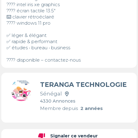
???? intel iris xe graphics

????️ écran tactile 13.5"

⌨️ clavier rétroéclairé

???? windows 11 pro

✅ léger & élégant

✅ rapide & performant

✅ études • bureau • business

???? disponible – contactez-nous
TERANGA TECHNOLOGIE
Sénégal
4330 Annonces
Membre depuis
2 années
thumb_down
Signaler ce vendeur