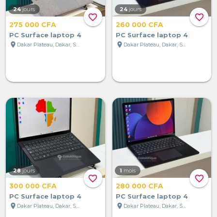
24
jours
24
jours
favorite_border
favorite_border
275 000 CFA
260 000 CFA
PC Surface laptop 4
PC Surface laptop 4
location_on
location_on
Dakar Plateau, Dakar, Sénégal
Dakar Plateau, Dakar, Sénégal
28
jours
1
mois
favorite_border
favorite_border
300 000 CFA
280 000 CFA
PC Surface laptop 4
PC Surface laptop 4
location_on
location_on
Dakar Plateau, Dakar, Sénégal
Dakar Plateau, Dakar, Sénégal