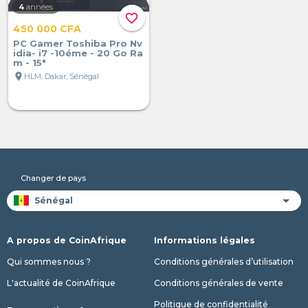
4
années
favorite_border
450 000 CFA
PC Gamer Toshiba Pro Nv
idia- i7 -10éme - 20 Go Ra
m - 15"
location_on
HLM, Dakar, Sénégal
Changer de pays
A propos de CoinAfrique
Informations légales
Qui sommes nous ?
Conditions générales d’utilisation
L'actualité de CoinAfrique
Conditions générales de vente
Politique de confidentialité