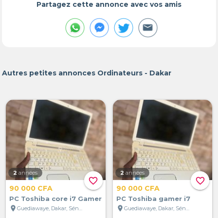
Partagez cette annonce avec vos amis
Autres petites annonces Ordinateurs - Dakar
2
années
2
années
favorite_border
favorite_border
90 000 CFA
90 000 CFA
PC Toshiba core i7 Gamer
PC Toshiba gamer i7
location_on
location_on
Guediawaye, Dakar, Sénégal
Guediawaye, Dakar, Sénégal