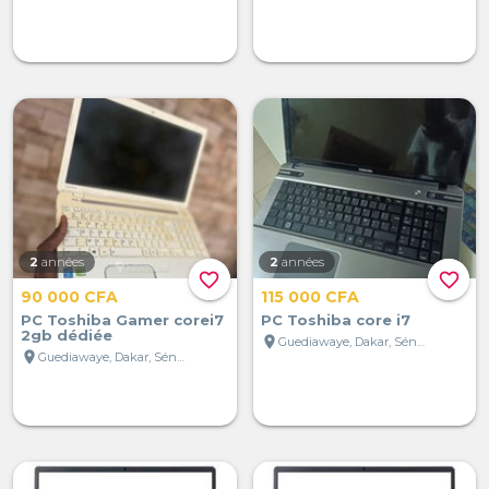
2
années
2
années
favorite_border
favorite_border
90 000 CFA
115 000 CFA
PC Toshiba Gamer corei7
PC Toshiba core i7
2gb dédiée
location_on
Guediawaye, Dakar, Sénégal
location_on
Guediawaye, Dakar, Sénégal