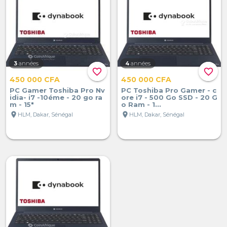
3
années
4
années
favorite_border
favorite_border
450 000 CFA
450 000 CFA
PC Gamer Toshiba Pro Nv
PC Toshiba Pro Gamer - c
idia- i7 -10éme - 20 go ra
ore i7 - 500 Go SSD - 20 G
m - 15"
o Ram - 1...
location_on
location_on
HLM, Dakar, Sénégal
HLM, Dakar, Sénégal