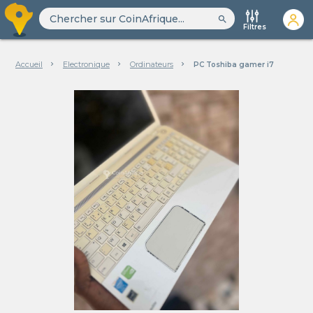
search
Filtres
Accueil
Electronique
Ordinateurs
PC Toshiba gamer i7