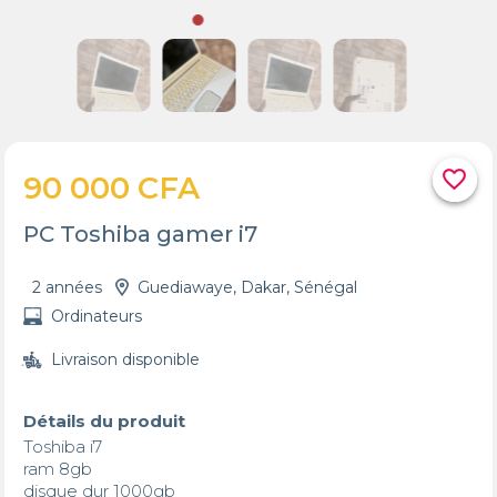
favorite_border
90 000 CFA
PC Toshiba gamer i7
2 années
Guediawaye, Dakar, Sénégal
Ordinateurs
Livraison disponible
Détails du produit
Toshiba i7

ram 8gb

disque dur 1000gb
