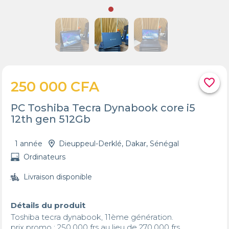
favorite_border
250 000 CFA
PC Toshiba Tecra Dynabook core i5
12th gen 512Gb
1 année
Dieuppeul-Derklé, Dakar, Sénégal
Ordinateurs
Livraison disponible
Détails du produit
Toshiba tecra dynabook, 11ème génération.

prix promo : 250,000 frs au lieu de 270,000 frs.
