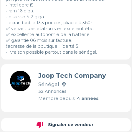
• intel core i5. 

• ram 16 giga.

• disk ssd 512 giga.

• ecran tactile 13.3 pouces, pliable à 360°.

✅ venant des état-unis en excellent état.

✅ excellente autonomie de la batterie. 

✅ garantie 06 mois sur facture. 

❗️adresse de la boutique : liberté 5. 

• livraison possible partout dans le sénégal.
Joop Tech Company
Sénégal
32 Annonces
Membre depuis
4 années
thumb_down
Signaler ce vendeur