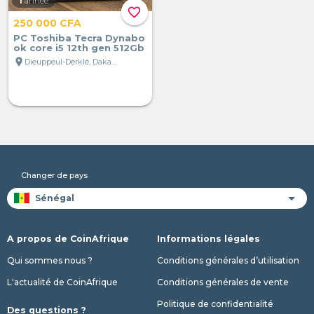
1
année
favorite_border
250 000 CFA
PC Toshiba Tecra Dynabo
ok core i5 12th gen 512Gb
location_on
Dieuppeul-Derklé, Dakar, Sénégal
Changer de pays
A propos de CoinAfrique
Informations légales
Qui sommes nous ?
Conditions générales d’utilisation
L'actualité de CoinAfrique
Conditions générales de vente
Politique de confidentialité
Des questions ?