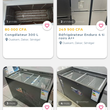
1
année
2
années
favorite_border
favorite_border
80 000 CFA
249 900 CFA
Congélateur 300 L
Réfrigérateur Enduro 4 ti
roirs A++
location_on
Ouakam, Dakar, Sénégal
location_on
Ouakam, Dakar, Sénégal
3
mois
4
mois
favorite_border
favorite_border