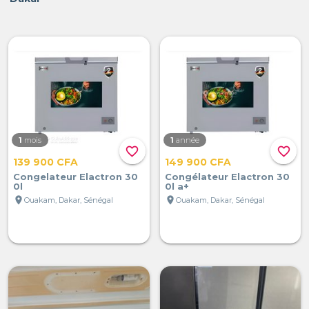
1
mois
1
année
favorite_border
favorite_border
139 900 CFA
149 900 CFA
Congelateur Elactron 30
Congélateur Elactron 30
0l
0l a+
location_on
location_on
Ouakam, Dakar, Sénégal
Ouakam, Dakar, Sénégal