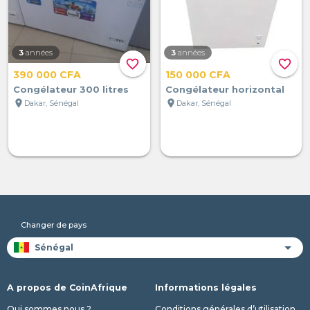
3
années
3
années
favorite_border
favorite_border
390 000 CFA
150 000 CFA
Congélateur 300 litres
Congélateur horizontal
location_on
location_on
Dakar, Sénégal
Dakar, Sénégal
Changer de pays
A propos de CoinAfrique
Informations légales
Qui sommes nous ?
Conditions générales d’utilisation