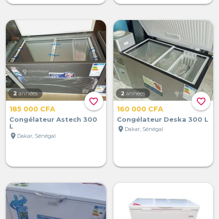
2
années
2
années
favorite_border
favorite_border
185 000 CFA
160 000 CFA
Congélateur Astech 300
Congélateur Deska 300 L
L
location_on
Dakar, Sénégal
location_on
Dakar, Sénégal