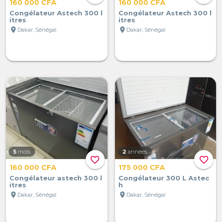
160 000 CFA
160 000 CFA
Congélateur Astech 300 l
Congélateur Astech 300 l
itres
itres
location_on
location_on
Dakar, Sénégal
Dakar, Sénégal
5
mois
2
années
favorite_border
favorite_border
160 000 CFA
175 000 CFA
Congélateur astech 300 l
Congélateur 300 L Astec
itres
h
location_on
location_on
Dakar, Sénégal
Dakar, Sénégal