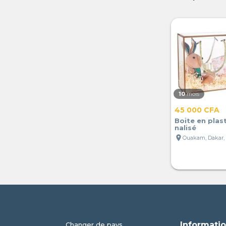
10
mois
45 000 CFA
Boite en plas
nalisé
location_on
Ouakam, Dakar,
Informatio
Changer de pays