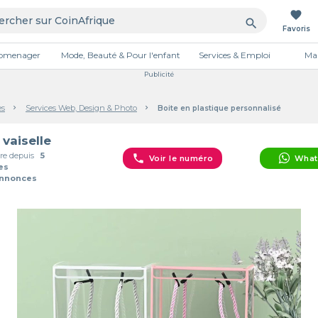
favorite
search
Favoris
tromenager
Mode, Beauté & Pour l'enfant
Services & Emploi
Mai
Publicité
es
Services Web, Design & Photo
Boite en plastique personnalisé
 vaiselle
e depuis
5
phone
Voir le numéro
What
es
Annonces