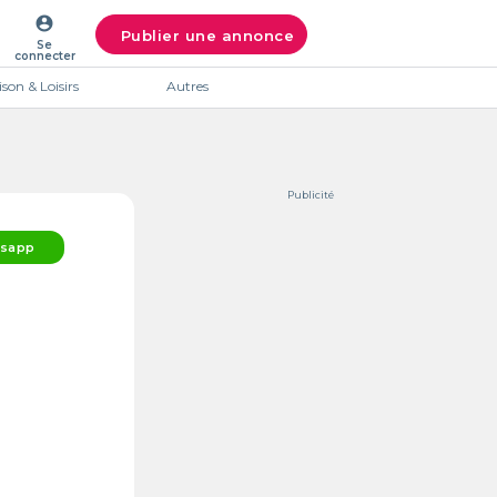
account_circle
Publier une annonce
Se
connecter
son & Loisirs
Autres
Publicité
sapp