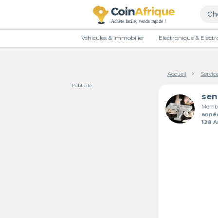
Véhicules & Immobilier
Electronique & Elec
Accueil
Servic
Publicité
sen
Membr
anné
128 