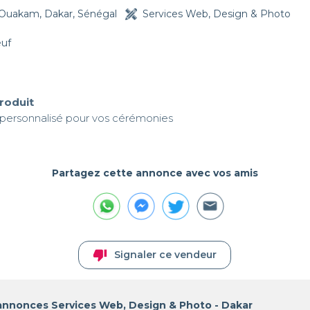
Ouakam, Dakar, Sénégal
Services Web, Design & Photo
euf
produit
 personnalisé pour vos cérémonies
Partagez cette annonce avec vos amis
thumb_down
Signaler ce vendeur
 annonces Services Web, Design & Photo - Dakar