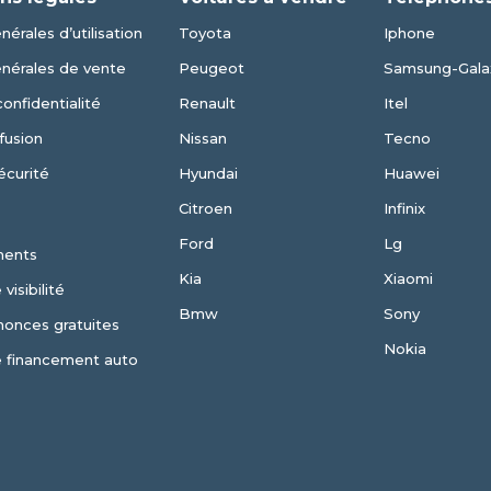
érales d’utilisation
Toyota
Iphone
énérales de vente
Peugeot
Samsung-Gala
confidentialité
Renault
Itel
fusion
Nissan
Tecno
écurité
Hyundai
Huawei
Citroen
Infinix
Ford
Lg
ments
Kia
Xiaomi
visibilité
Bmw
Sony
nonces gratuites
Nokia
e financement auto