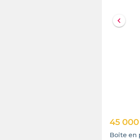
chevron_left
45 000
Boite en 