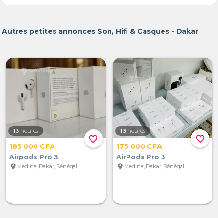
Autres petites annonces Son, Hifi & Casques - Dakar
13
heures
13
heures
favorite_border
favorite_border
185 000 CFA
175 000 CFA
Airpods Pro 3
AirPods Pro 3
location_on
location_on
Medina, Dakar, Sénégal
Medina, Dakar, Sénégal