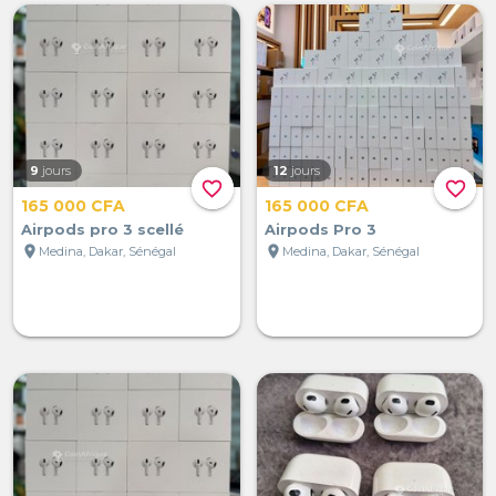
9
jours
12
jours
favorite_border
favorite_border
165 000 CFA
165 000 CFA
Airpods pro 3 scellé
Airpods Pro 3
location_on
location_on
Medina, Dakar, Sénégal
Medina, Dakar, Sénégal