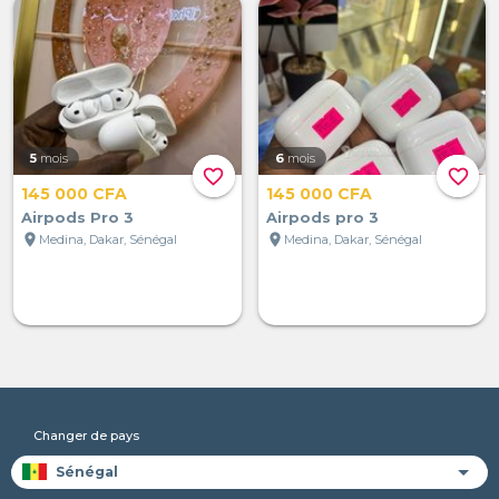
5
mois
6
mois
favorite_border
favorite_border
145 000 CFA
145 000 CFA
Airpods Pro 3
Airpods pro 3
location_on
location_on
Medina, Dakar, Sénégal
Medina, Dakar, Sénégal
Changer de pays