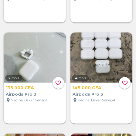
2
mois
4
mois
favorite_border
favorite_border
135 000 CFA
145 000 CFA
Airpods Pro 3
Airpods Pro 3
location_on
location_on
Medina, Dakar, Sénégal
Medina, Dakar, Sénégal