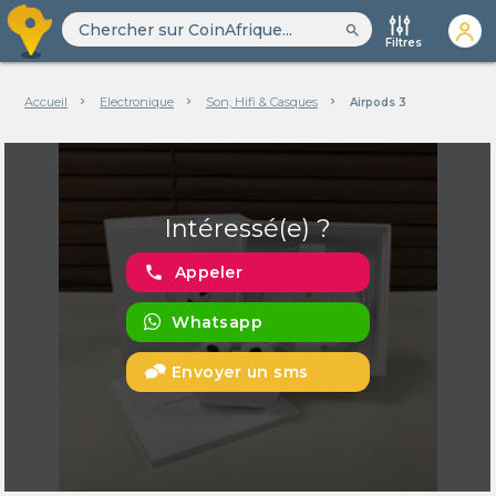
search
Filtres
Accueil
Electronique
Son, Hifi & Casques
Airpods 3
Intéressé(e) ?
phone
Appeler
Whatsapp
Envoyer un sms