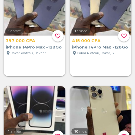
1
année
1
année
favorite_border
favorite_border
397 000 CFA
415 000 CFA
iPhone 14Pro Max -128Go
iPhone 14Pro Max -128Go
location_on
location_on
Dakar Plateau, Dakar, Sénégal
Dakar Plateau, Dakar, Sénégal
1
année
10
mois