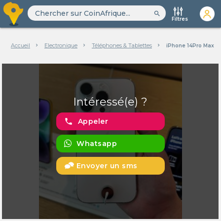
search
Filtres
Accueil
Electronique
Téléphones & Tablettes
iPhone 14Pro Max -
Intéressé(e) ?
phone
Appeler
Whatsapp
Envoyer un sms