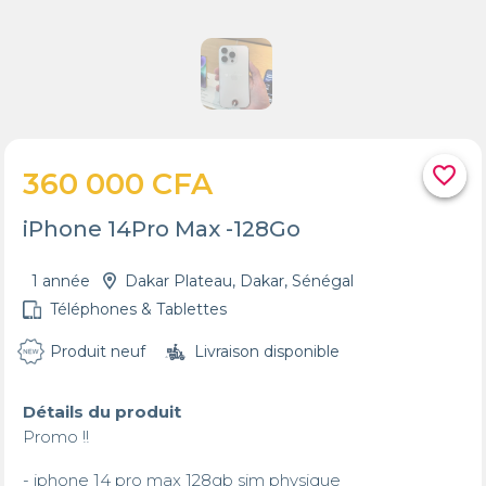
favorite_border
360 000 CFA
iPhone 14Pro Max -128Go
1 année
Dakar Plateau, Dakar, Sénégal
Téléphones & Tablettes
Produit neuf
Livraison disponible
Détails du produit
Promo !!

- iphone 14 pro max 128gb sim physique 
