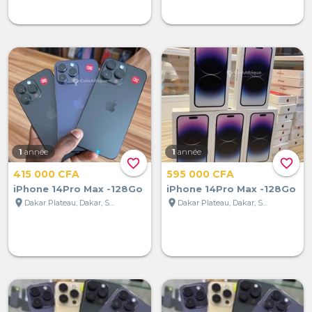
1
année
1
année
favorite_border
favorite_border
415 000 CFA
595 000 CFA
iPhone 14Pro Max -128Go
iPhone 14Pro Max -128Go
location_on
location_on
Dakar Plateau, Dakar, Sénégal
Dakar Plateau, Dakar, Sénégal