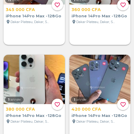
favorite_border
favorite_border
345 000 CFA
360 000 CFA
iPhone 14Pro Max -128Go
iPhone 14Pro Max -128Go
location_on
location_on
Dakar Plateau, Dakar, Sénégal
Dakar Plateau, Dakar, Sénégal
1
année
1
année
favorite_border
favorite_border
380 000 CFA
420 000 CFA
iPhone 14Pro Max -128Go
iPhone 14Pro Max -128Go
location_on
location_on
Dakar Plateau, Dakar, Sénégal
Dakar Plateau, Dakar, Sénégal