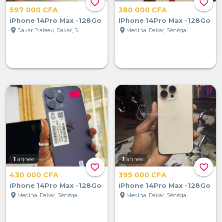
favorite_border
favorite_border
597 000 CFA
380 000 CFA
iPhone 14Pro Max -128Go
IPhone 14Pro Max -128Go
location_on
location_on
Dakar Plateau, Dakar, Sénégal
Medina, Dakar, Sénégal
1
année
1
année
favorite_border
favorite_border
430 000 CFA
395 000 CFA
iPhone 14Pro Max -128Go
iPhone 14Pro Max -128Go
location_on
location_on
Medina, Dakar, Sénégal
Medina, Dakar, Sénégal