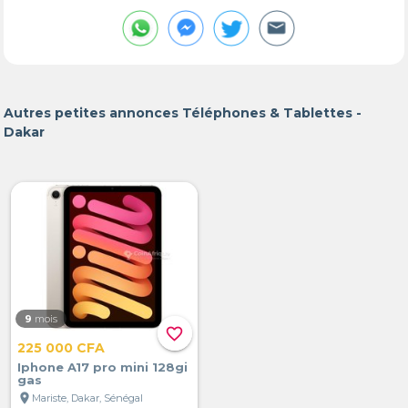
Autres petites annonces Téléphones & Tablettes -
Dakar
9
mois
favorite_border
225 000 CFA
Iphone A17 pro mini 128gi
gas
location_on
Mariste, Dakar, Sénégal