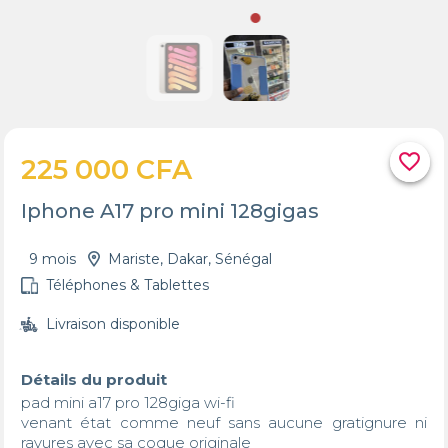
favorite_border
225 000 CFA
Iphone A17 pro mini 128gigas
9 mois
Mariste, Dakar, Sénégal
Téléphones & Tablettes
Livraison disponible
Détails du produit
pad mini a17 pro 128giga wi-fi 

venant état comme neuf sans aucune gratignure ni 
rayures avec sa coque originale 
