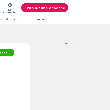
account_circle
Publier une annonce
Se
connecter
son & Loisirs
Autres
Publicité
sapp
Intéres