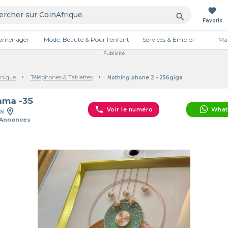
favorite
search
Favoris
tromenager
Mode, Beauté & Pour l'enfant
Services & Emploi
Mai
Publicité
onique
Téléphones & Tablettes
Nothing phone 2 - 256giga
ama -3S
phone
Voir le numéro
What
al
 Annonces