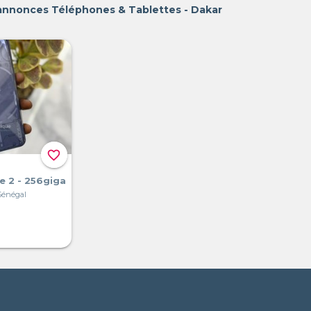
 annonces Téléphones & Tablettes - Dakar
favorite_border
e 2 - 256giga
Sénégal