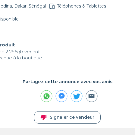
edina, Dakar, Sénégal
Téléphones & Tablettes
disponible
produit
e 2 256gb venant 

rantie à la boutique
Partagez cette annonce avec vos amis
thumb_down
Signaler ce vendeur