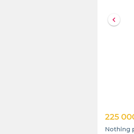
chevron_left
225 00
Nothing 