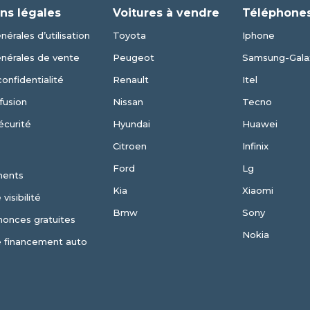
ns légales
Voitures à vendre
Téléphones
érales d’utilisation
Toyota
Iphone
énérales de vente
Peugeot
Samsung-Gala
confidentialité
Renault
Itel
fusion
Nissan
Tecno
écurité
Hyundai
Huawei
Citroen
Infinix
Ford
Lg
ments
Kia
Xiaomi
visibilité
Bmw
Sony
nonces gratuites
Nokia
e financement auto