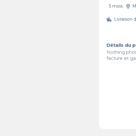
5 mois
M
Livraison 
Détails du 
Nothing phon
facture et ga