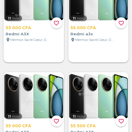
11
mois
11
mois
favorite_border
favorite_border
53 000 CFA
55 000 CFA
Redmi A3X
Redmi a3x
location_on
location_on
Mermoz-Sacré Coeur, Dakar, Sénégal
Mermoz-Sacré Coeur, Dakar, Sénégal
11
mois
11
mois
favorite_border
favorite_border
55 000 CFA
55 500 CFA
Redmi A3X
Redmi A3X