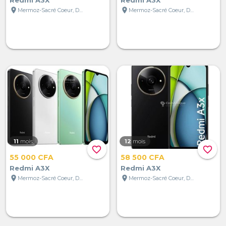
location_on
location_on
Mermoz-Sacré Coeur, Dakar, Sénégal
Mermoz-Sacré Coeur, Dakar, Sénégal
11
mois
12
mois
favorite_border
favorite_border
55 000 CFA
58 500 CFA
Redmi A3X
Redmi A3X
location_on
location_on
Mermoz-Sacré Coeur, Dakar, Sénégal
Mermoz-Sacré Coeur, Dakar, Sénégal