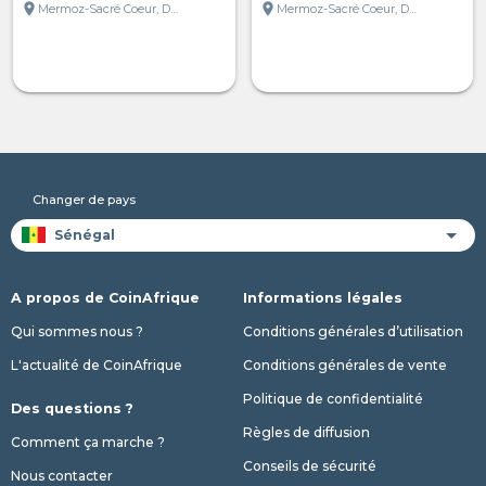
location_on
location_on
Mermoz-Sacré Coeur, Dakar, Sénégal
Mermoz-Sacré Coeur, Dakar, Sénégal
Changer de pays
A propos de CoinAfrique
Informations légales
Qui sommes nous ?
Conditions générales d’utilisation
L'actualité de CoinAfrique
Conditions générales de vente
Politique de confidentialité
Des questions ?
Règles de diffusion
Comment ça marche ?
Conseils de sécurité
Nous contacter