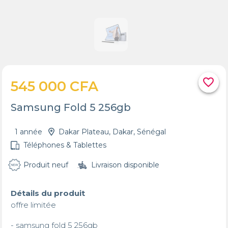
favorite_border
545 000 CFA
Samsung Fold 5 256gb
1 année
Dakar Plateau, Dakar, Sénégal
Téléphones & Tablettes
Produit neuf
Livraison disponible
Détails du produit
offre limitée 

- samsung fold 5 256gb 
