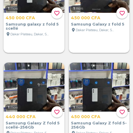
1
mois
1
mois
favorite_border
favorite_border
450 000 CFA
450 000 CFA
Samsung galaxy z fold 5
Samsung Galaxy z fold 5
scellé
location_on
Dakar Plateau, Dakar, Sénégal
location_on
Dakar Plateau, Dakar, Sénégal
1
mois
1
mois
favorite_border
favorite_border
440 000 CFA
450 000 CFA
Samsung Galaxy Z fold 5
Samsung Galaxy Z fold 5-
scellé-256Gb
256Gb
location_on
location_on
Dakar Plateau, Dakar, Sénégal
Dakar Plateau, Dakar, Sénégal