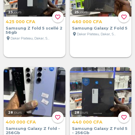
23
jours
25
jours
favorite_border
favorite_border
425 000 CFA
460 000 CFA
Samsung Z fold 5 scellé 2
Samsung Galaxy Z Fold 5
56gb
location_on
Dakar Plateau, Dakar, Sénégal
location_on
Dakar Plateau, Dakar, Sénégal
28
jours
28
jours
favorite_border
favorite_border
400 000 CFA
440 000 CFA
Samsung Galaxy Z fold -
Samsung Galaxy Z Fold 5
256Gb
- 256Gb