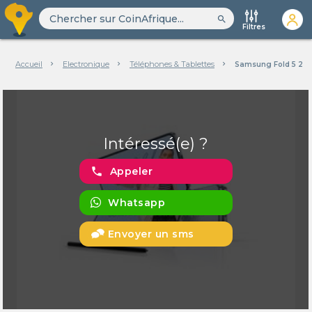
search
Filtres
Accueil
Electronique
Téléphones & Tablettes
Samsung Fold 5 25
Intéressé(e) ?
phone
Appeler
Whatsapp
Envoyer un sms