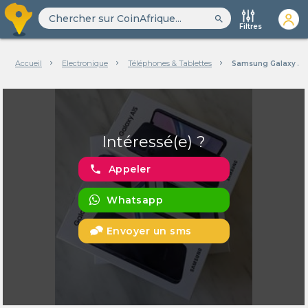
search
Filtres
Accueil
Electronique
Téléphones & Tablettes
Samsung Galaxy A1
Intéressé(e) ?
phone
Appeler
Whatsapp
Envoyer un sms