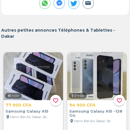
Autres petites annonces Téléphones & Tablettes -
Dakar
11
mois
1
année
favorite_border
favorite_border
77 900 CFA
94 900 CFA
Samsung Galaxy A15
Samsung Galaxy A15 -128
Go
location_on
Hann Bel-Air, Dakar, Sénégal
location_on
Hann Bel-Air, Dakar, Sénégal