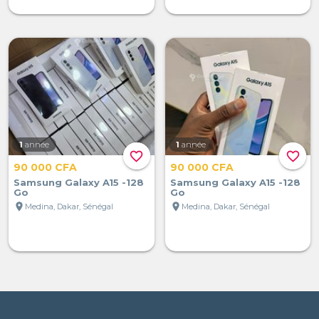
1
année
1
année
favorite_border
favorite_border
90 000 CFA
90 000 CFA
Samsung Galaxy A15 -128
Samsung Galaxy A15 -128
Go
Go
location_on
location_on
Medina, Dakar, Sénégal
Medina, Dakar, Sénégal