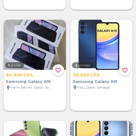
1
année
2
années
favorite_border
favorite_border
94 900 CFA
115 000 CFA
Samsung Galaxy A15
Samsung Galaxy A15
location_on
location_on
Hann Bel-Air, Dakar, Sénégal
Fass, Dakar, Sénégal