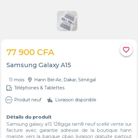
favorite_border
77 900 CFA
Samsung Galaxy A15
11 mois
Hann Bel-Air, Dakar, Sénégal
Téléphones & Tablettes
Produit neuf
Livraison disponible
Détails du produit
Samsung galaxy a15 128giga ram8 neuf scellé vente sur 
facture avec garantie adresse de la boutique hann 
mariste vers la banque cbao livraison gratuite partout 