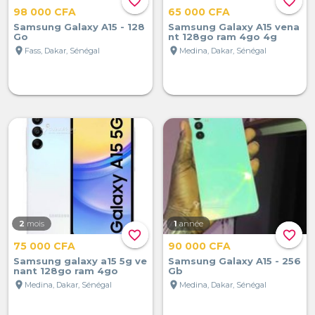
favorite_border
favorite_border
98 000 CFA
65 000 CFA
Samsung Galaxy A15 - 128
Samsung Galaxy A15 vena
Go
nt 128go ram 4go 4g
location_on
location_on
Fass, Dakar, Sénégal
Medina, Dakar, Sénégal
2
mois
1
année
favorite_border
favorite_border
75 000 CFA
90 000 CFA
Samsung galaxy a15 5g ve
Samsung Galaxy A15 - 256
nant 128go ram 4go
Gb
location_on
location_on
Medina, Dakar, Sénégal
Medina, Dakar, Sénégal