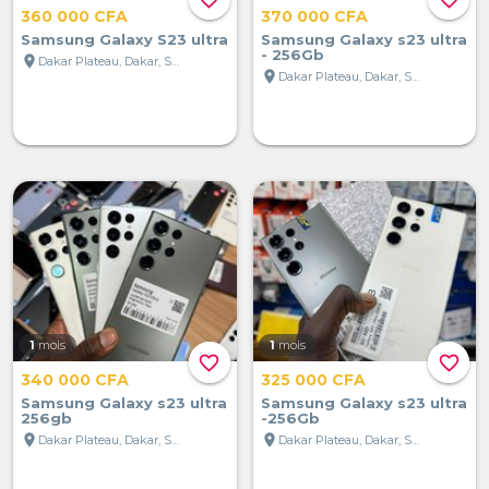
360 000 CFA
370 000 CFA
Samsung Galaxy S23 ultra
Samsung Galaxy s23 ultra
- 256Gb
location_on
Dakar Plateau, Dakar, Sénégal
location_on
Dakar Plateau, Dakar, Sénégal
1
mois
1
mois
favorite_border
favorite_border
340 000 CFA
325 000 CFA
Samsung Galaxy s23 ultra
Samsung Galaxy s23 ultra
256gb
-256Gb
location_on
location_on
Dakar Plateau, Dakar, Sénégal
Dakar Plateau, Dakar, Sénégal