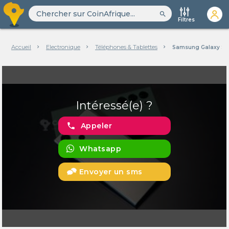
search
Filtres
Accueil
Electronique
Téléphones & Tablettes
Samsung Galaxy S23
Intéressé(e) ?
phone
Appeler
Whatsapp
Envoyer un sms