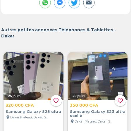
Autres petites annonces Téléphones & Tablettes -
Dakar
25
jours
25
jours
favorite_border
favorite_border
320 000 CFA
350 000 CFA
Samsung Galaxy S23 ultra
Samsung Galaxy S23 ultra
scellé
location_on
Dakar Plateau, Dakar, Sénégal
location_on
Dakar Plateau, Dakar, Sénégal