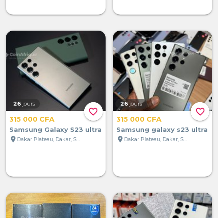
26
jours
26
jours
favorite_border
favorite_border
315 000 CFA
315 000 CFA
Samsung Galaxy S23 ultra
Samsung galaxy s23 ultra
location_on
location_on
Dakar Plateau, Dakar, Sénégal
Dakar Plateau, Dakar, Sénégal