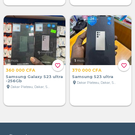
1
mois
1
mois
favorite_border
favorite_border
360 000 CFA
370 000 CFA
Samsung Galaxy S23 ultra
Samsung S23 ultra
-256Gb
location_on
Dakar Plateau, Dakar, Sénégal
location_on
Dakar Plateau, Dakar, Sénégal