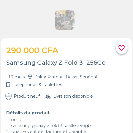
favorite_border
290 000 CFA
Samsung Galaxy Z Fold 3 -256Go
10 mois
Dakar Plateau, Dakar, Sénégal
Téléphones & Tablettes
Produit neuf
Livraison disponible
Détails du produit
Promo !

    samsung galaxy z fold 3 scellé 256gb

*   qualité vérifiée, facture et garantie
