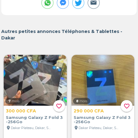
Autres petites annonces Téléphones & Tablettes -
Dakar
7
mois
8
mois
favorite_border
favorite_border
300 000 CFA
290 000 CFA
Samsung Galaxy Z Fold 3
Samsung Galaxy Z Fold 3
-256Go
-256Go
location_on
location_on
Dakar Plateau, Dakar, Sénégal
Dakar Plateau, Dakar, Sénégal