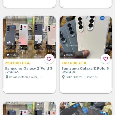
9
mois
9
mois
favorite_border
favorite_border
250 000 CFA
260 000 CFA
Samsung Galaxy Z Fold 3
Samsung Galaxy Z Fold 3
-256Go
-256Go
location_on
location_on
Dakar Plateau, Dakar, Sénégal
Dakar Plateau, Dakar, Sénégal