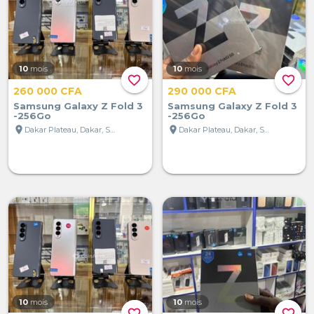
10
mois
10
mois
favorite_border
favorite_border
260 000 CFA
290 000 CFA
Samsung Galaxy Z Fold 3
Samsung Galaxy Z Fold 3
-256Go
-256Go
location_on
location_on
Dakar Plateau, Dakar, Sénégal
Dakar Plateau, Dakar, Sénégal
10
mois
10
mois
favorite_border
favorite_border