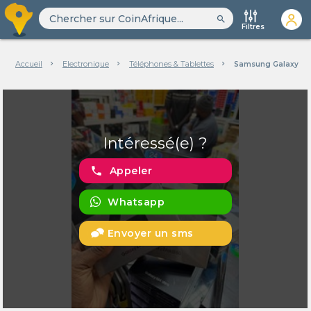
search
Filtres
Accueil
Electronique
Téléphones & Tablettes
Samsung Galaxy Z F
Intéressé(e) ?
phone
Appeler
Whatsapp
Envoyer un sms