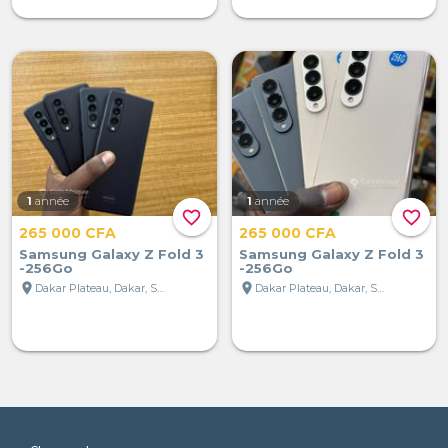
1
année
1
année
favorite_border
favorite_border
265 000 CFA
265 000 CFA
Samsung Galaxy Z Fold 3
Samsung Galaxy Z Fold 3
-256Go
-256Go
location_on
location_on
Dakar Plateau, Dakar, Sénégal
Dakar Plateau, Dakar, Sénégal