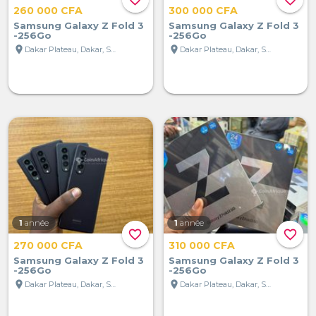
260 000 CFA
300 000 CFA
Samsung Galaxy Z Fold 3
Samsung Galaxy Z Fold 3
-256Go
-256Go
location_on
location_on
Dakar Plateau, Dakar, Sénégal
Dakar Plateau, Dakar, Sénégal
1
année
1
année
favorite_border
favorite_border
270 000 CFA
310 000 CFA
Samsung Galaxy Z Fold 3
Samsung Galaxy Z Fold 3
-256Go
-256Go
location_on
location_on
Dakar Plateau, Dakar, Sénégal
Dakar Plateau, Dakar, Sénégal